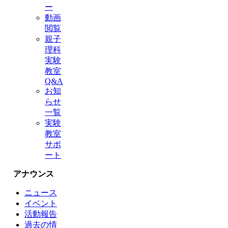
ー
動画
閲覧
親子
理科
実験
教室
Q&A
お知
らせ
一覧
実験
教室
サポ
ート
アナウンス
ニュース
イベント
活動報告
過去の情