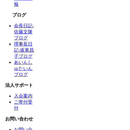
報
ブログ
会長日記-
佐藤文隆
ブログ
理事長日
記-坂東昌
子ブログ
あいんし
ゅたいん
ブログ
法人サポート
入会案内
ご寄付受
付
お問い合わせ
お問い合