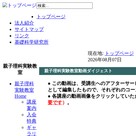
トップページ
法人紹介
サイトマップ
リンク
基礎科学研究所
現在地:
トップページ
2026年08月07日
親子理科実験教
親子理科実験教室動画ダイジェスト
室
● この動画は、受講生へのアフターサ
親子理科
として編集したもので、それぞれのコー
実験教室
Home
● 各講座の動画画像をクリックしてい
講座
要です
）
。
案内
入会
特典
ギャ
ラリ