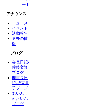
ート
アナウンス
ニュース
イベント
活動報告
過去の情
報
ブログ
会長日記-
佐藤文隆
ブログ
理事長日
記-坂東昌
子ブログ
あいんし
ゅたいん
ブログ