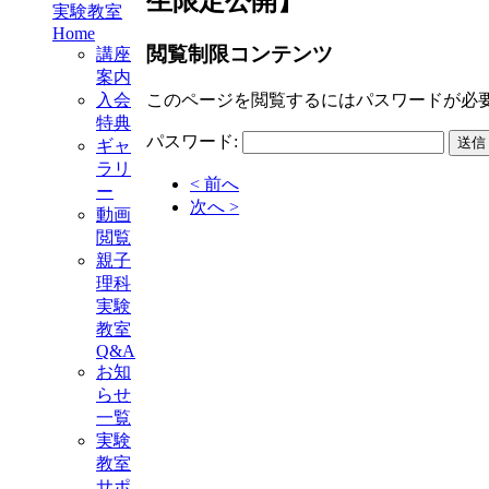
生限定公開】
実験教室
Home
閲覧制限コンテンツ
講座
案内
このページを閲覧するにはパスワードが必
入会
特典
パスワード:
ギャ
ラリ
< 前へ
ー
次へ >
動画
閲覧
親子
理科
実験
教室
Q&A
お知
らせ
一覧
実験
教室
サポ