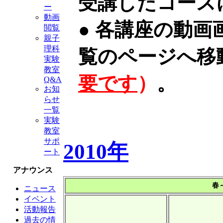
受講したコース
ー
動画
● 各講座の動
閲覧
親子
理科
覧のページへ移
実験
教室
要です
）
。
Q&A
お知
らせ
一覧
実験
教室
サポ
2010年
ート
アナウンス
春
ニュース
イベント
活動報告
過去の情