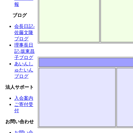
報
ブログ
会長日記-
佐藤文隆
ブログ
理事長日
記-坂東昌
子ブログ
あいんし
ゅたいん
ブログ
法人サポート
入会案内
ご寄付受
付
お問い合わせ
お問い合