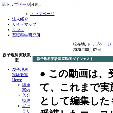
トップページ
法人紹介
サイトマップ
リンク
基礎科学研究所
現在地:
トップページ
2026年08月07日
親子理科実験教
親子理科実験教室動画ダイジェスト
室
親子理科
● この動画は
実験教室
Home
て、これまで実
講座
案内
入会
として編集した
特典
ギャ
ラリ