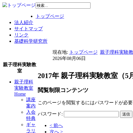
トップページ
法人紹介
サイトマップ
リンク
基礎科学研究所
現在地:
トップページ
親子理科実験教室
2026年08月06日
親子理科実験教
室
2017年 親子理科実験教室
親子理科
実験教室
閲覧制限コンテンツ
Home
講座
このページを閲覧するにはパスワードが必要
案内
入会
パスワード:
特典
ギャ
< 前へ
ラリ
次へ >