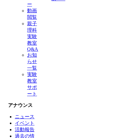
ー
動画
閲覧
親子
理科
実験
教室
Q&A
お知
らせ
一覧
実験
教室
サポ
ート
アナウンス
ニュース
イベント
活動報告
過去の情