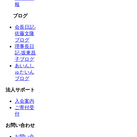
報
ブログ
会長日記-
佐藤文隆
ブログ
理事長日
記-坂東昌
子ブログ
あいんし
ゅたいん
ブログ
法人サポート
入会案内
ご寄付受
付
お問い合わせ
お問い合