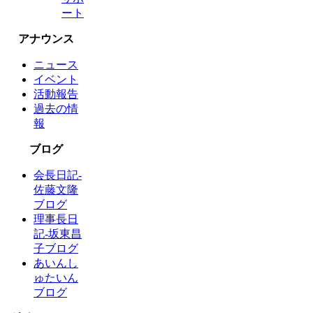
ート
アナウンス
ニュース
イベント
活動報告
過去の情
報
ブログ
会長日記-
佐藤文隆
ブログ
理事長日
記-坂東昌
子ブログ
あいんし
ゅたいん
ブログ