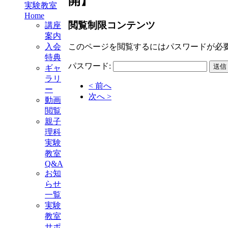
開】
実験教室
Home
閲覧制限コンテンツ
講座
案内
このページを閲覧するにはパスワードが必
入会
特典
パスワード:
ギャ
ラリ
< 前へ
ー
次へ >
動画
閲覧
親子
理科
実験
教室
Q&A
お知
らせ
一覧
実験
教室
サポ