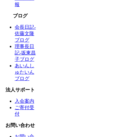
報
ブログ
会長日記-
佐藤文隆
ブログ
理事長日
記-坂東昌
子ブログ
あいんし
ゅたいん
ブログ
法人サポート
入会案内
ご寄付受
付
お問い合わせ
お問い合