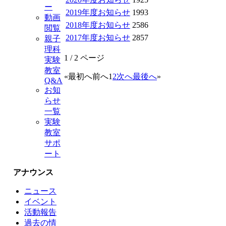
ー
2019年度お知らせ
1993
動画
2018年度お知らせ
2586
閲覧
2017年度お知らせ
2857
親子
理科
1 / 2 ページ
実験
教室
«
最初へ
前へ
1
2
次へ
最後へ
»
Q&A
お知
らせ
一覧
実験
教室
サポ
ート
アナウンス
ニュース
イベント
活動報告
過去の情