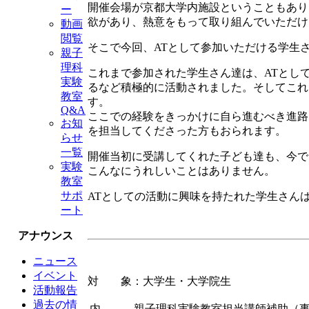
開催会場が京都大学内施設ということもあり
ー
欲があり、熱意をもって取り組んでいただけ
動画
閲覧
そこで今回、ATとして参加いただける学生
親子
理科
これまで参加された学生さん達は、ATとし
実験
るなど積極的に活動されました。そしてこれ
教室
す。
Q&A
ここでの経験をきっかけに自ら進むべき進路
お知
を担当してくださった方もおられます。
らせ
一覧
開催当初に受講してくれた子ども達も、今で
実験
こんなにうれしいことはありません。
教室
サポ
ATとしての活動に興味を持たれた学生さん
ート
アナウンス
ニュース
イベント
対 象：大学生・大学院生
活動報告
過去の情
内
親子理科実験教室担当講師補助（