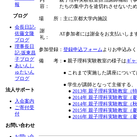
報
容：
たちの集中力を途切れさせないた
ブログ
場 所：主に京都大学内施設
会長日記-
謝
佐藤文隆
AT参加者には謝金をお支払いしま
礼：
ブログ
理事長日
参加登録：
登録申込フォーム
よりお申込みく
記-坂東昌
子ブログ
備 考：● 親子理科実験教室の様子は
ギャ
あいんし
ゅたいん
● これまで実施した講座について
ブログ
● 学生が講師となって主催する、また
法人サポート
●
2013年 親子理科実験教室（
●
2014年 親子理科実験教室
入会案内
●
2014年 親子理科実験教室（
ご寄付受
●
2015年 親子理科実験教室
付
●
2016年 親子理科実験教室
お問い合わせ
お問い合