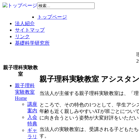
トップページ
法人紹介
サイトマップ
リンク
基礎科学研究所
親子理科実験教
室
親子理科実験教室 アシスタ
親子理科
実験教室
当法人が主催する親子理科実験教室は、「理
Home
講座
ところで、その特色の1つとして、学生アシス
案内
年齢も近く親しみやすいATが班ごとについ
入会
に向き合うという姿勢が大変好評をいただい
特典
当法人の実験教室は、受講される子どもたち
ギャ
す。
ラリ