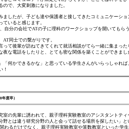
るので、大変刺激になりました。
みましたが、子ども達や保護者と接してきたコミュニケーショ
っていると感じます。
み、自分の会社でATの子に理科のワークショップを開いてもら
、AT同士での繋がりです。
言って後輩が訪ねてきてくれて就活相談がてら一緒に集まった
な夜な電話をしたりと、とても密な関係を築くことができまし
」「何かできるかな」と思っている学生さんがいらっしゃれば
い！
18年度卒）
究室の先輩に誘われて、親子理科実験教室のアシスタントティ
分野とは違う研究分野の人と会って話せる場所を探したい」と
と関わるだけでなく、親子理科実験教室や算数教室といった学