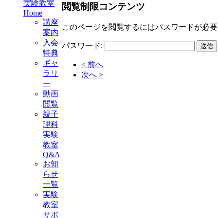
実験教室
閲覧制限コンテンツ
Home
講座
このページを閲覧するにはパスワードが必要
案内
入会
パスワード:
特典
ギャ
< 前へ
ラリ
次へ >
ー
動画
閲覧
親子
理科
実験
教室
Q&A
お知
らせ
一覧
実験
教室
サポ