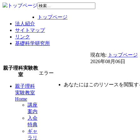
トップページ
法人紹介
サイトマップ
リンク
基礎科学研究所
現在地:
トップページ
2026年08月06日
親子理科実験教
エラー
室
あなたにはこのリソースを閲覧す
親子理科
実験教室
Home
講座
案内
入会
特典
ギャ
ラリ