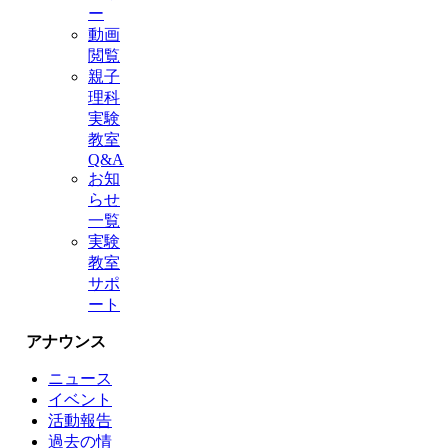
ー
動画
閲覧
親子
理科
実験
教室
Q&A
お知
らせ
一覧
実験
教室
サポ
ート
アナウンス
ニュース
イベント
活動報告
過去の情