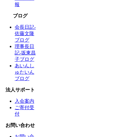
報
ブログ
会長日記-
佐藤文隆
ブログ
理事長日
記-坂東昌
子ブログ
あいんし
ゅたいん
ブログ
法人サポート
入会案内
ご寄付受
付
お問い合わせ
お問い合