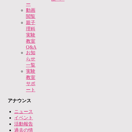
ー
動画
閲覧
親子
理科
実験
教室
Q&A
お知
らせ
一覧
実験
教室
サポ
ート
アナウンス
ニュース
イベント
活動報告
過去の情