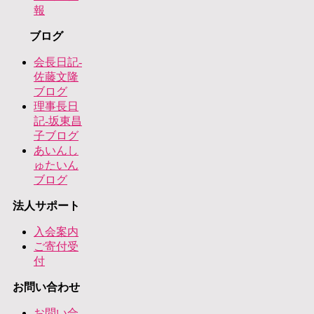
報
ブログ
会長日記-
佐藤文隆
ブログ
理事長日
記-坂東昌
子ブログ
あいんし
ゅたいん
ブログ
法人サポート
入会案内
ご寄付受
付
お問い合わせ
お問い合