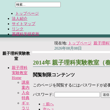
トップページ
法人紹介
サイトマップ
リンク
基礎科学研究所
現在地:
トップページ
親子理科実
2026年08月08日
親子理科実験教
室
2014年 親子理科実験教室
親子理科
実験教室
閲覧制限コンテンツ
Home
講座
このページを閲覧するにはパスワードが必
案内
入会
パスワード:
特典
ギャ
< 前へ
ラリ
次へ >