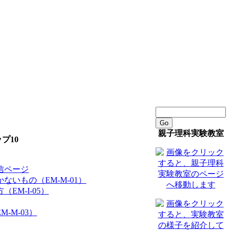
Go
親子理科実験教室
プ10
信ページ
ないもの（EM-M-01）
EM-I-05）
-M-03）