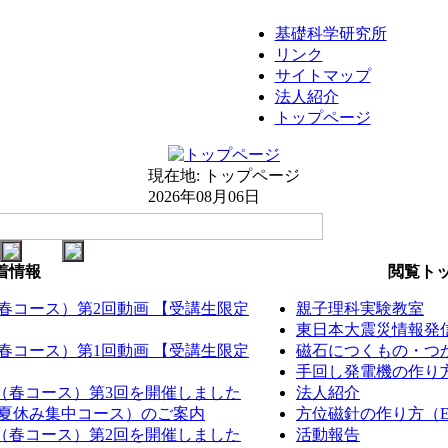
基礎科学研究所
リンク
サイトマップ
法人紹介
トップページ
現在地:
トップページ
2026年08月06日
着情報
閲覧トッ
（春コース）第2回動画 【受講生限定
親子理科実験教室
東日本大震災情報発
（春コース）第1回動画 【受講生限定
磁石につくもの・つか
手回し発電機の作り方（
室（春コース）第3回を開催しました
法人紹介
室（夏休み集中コース）のご案内
方位磁針の作り方（EM
室（春コース）第2回を開催しました
活動報告