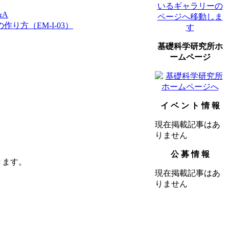
&A
り方（EM-I-03）
基礎科学研究所ホ
ームページ
イ ベ ン ト 情 報
現在掲載記事はあ
りません
公 募 情 報
きます。
現在掲載記事はあ
りません