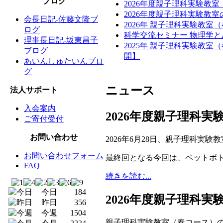
ブログ
2026年度親子理科実験教
2026年度親子理科実験教
会長日記-佐藤文隆ブ
2026年 親子理科実験教室
ログ
科学交流セミナー 物理学と
理事長日記-坂東昌子
2025年 親子理科実験教
ブログ
開】
あいんしゅたいんブロ
グ
ニュース
法人サポート
入会案内
2026年度親子理科
ご寄付受付
お問い合わせ
2026年6月28日、親子理科実
お問い合わせフォーム
最終回となる今回は、ペットボ
FAQ
続きを読む...
今日
184
2026年度親子理科
昨日
356
今週
1504
親子理科実験教室（春コース）の