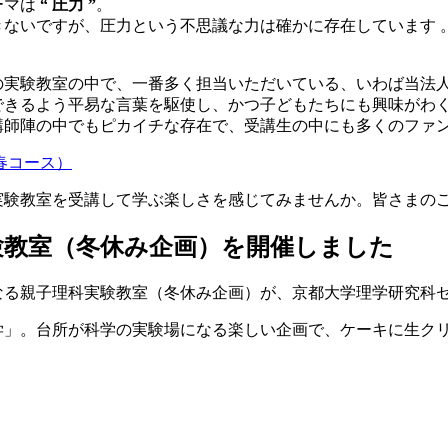
ーマは
“ 圧力 ”
。
きないですが、圧力という不思議な力は確かに存在しています 
！
人の実験教室の中で、一番多く担当いただいている、いわば当法
できるよう平易な言葉を駆使し、かつ子どもたちにも興味がわ
講師陣の中でもピカイチな存在で、受講生の中にも多くのファ
（春コース）
実験教室を受講して学ぶ楽しさを感じてみませんか。皆さまの
実験教室（冬休み企画）を開催しました
最後となる親子理科実験教室（冬休み企画）が、京都大学理学研究
学」。台所が科学の実験場になる楽しい企画で、ケーキに生ク