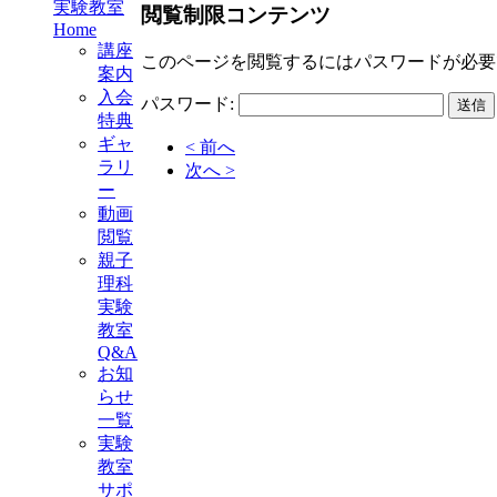
実験教室
閲覧制限コンテンツ
Home
講座
このページを閲覧するにはパスワードが必要
案内
入会
パスワード:
特典
ギャ
< 前へ
ラリ
次へ >
ー
動画
閲覧
親子
理科
実験
教室
Q&A
お知
らせ
一覧
実験
教室
サポ