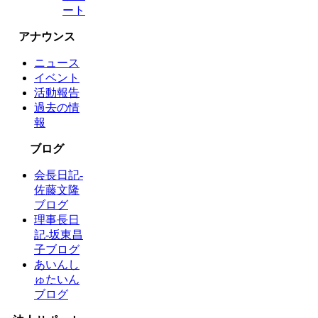
ート
アナウンス
ニュース
イベント
活動報告
過去の情
報
ブログ
会長日記-
佐藤文隆
ブログ
理事長日
記-坂東昌
子ブログ
あいんし
ゅたいん
ブログ