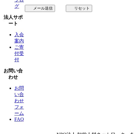
グ
メール送信
リセット
法人サポ
ート
入会
案内
ご寄
付受
付
お問い合
わせ
お問
い合
わせ
フォ
ーム
FAQ