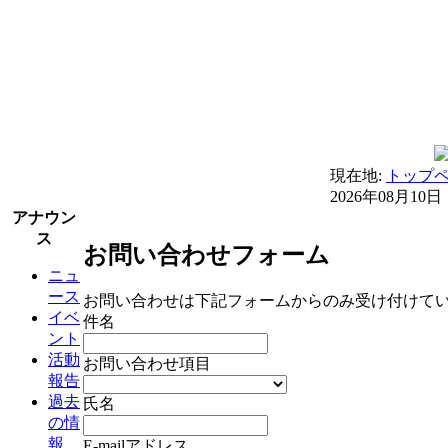
現在地:
トップ
2026年08月10日
アナウン
ス
お問い合わせフォーム
ニュ
ース
お問い合わせは下記フォームからのみ受け付けて
イベ
件名
ント
活動
お問い合わせ項目
報告
過去
氏名
の情
報
E-mailアドレス