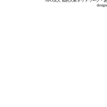
NPO法人 知的人材ネットワーク・あいんしゅたいん
desig