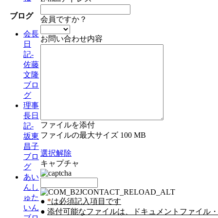
ブログ
会員ですか？
会長
お問い合わせ内容
日
記-
佐藤
文隆
ブロ
グ
理事
長日
ファイルを添付
記-
ファイルの最大サイズ 100 MB
坂東
昌子
選択解除
ブロ
キャプチャ
グ
あい
んし
ゅた
●
*
は必須記入項目です
いん
●
添付可能なファイルは、ドキュメントファイル・イ
ブロ