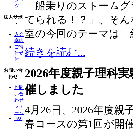
「船乗りのストームグ
グ
てられる！？」、そん
法人サポ
ート
室の今回のテーマは「
入会
案内
ご寄
続きを読む...
付受
付
2026年度親子理科
お問い合
わせ
催しました
お問
い合
わせ
フォ
4月26日、2026年
ーム
FAQ
春コースの第1回が開