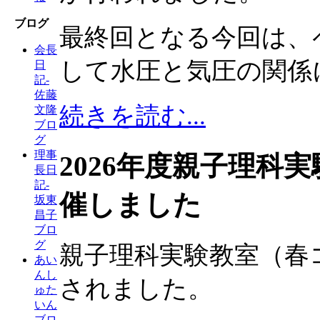
ブログ
最終回となる今回は、
会長
して水圧と気圧の関係
日
記-
佐藤
続きを読む...
文隆
ブロ
グ
理事
2026年度親子理科
長日
記-
催しました
坂東
昌子
ブロ
グ
親子理科実験教室（春コ
あい
んし
されました。
ゅた
いん
ブロ