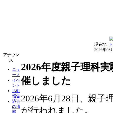
現在地:
ト
2026年08
アナウン
ス
2026年度親子理科
ニュ
ース
催しました
イベ
ント
活動
2026年6月28日、親
報告
過去
の情
が行われました。
報