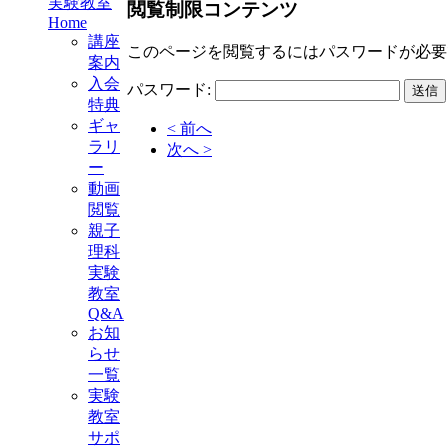
実験教室
閲覧制限コンテンツ
Home
講座
このページを閲覧するにはパスワードが必要
案内
入会
パスワード:
特典
ギャ
< 前へ
ラリ
次へ >
ー
動画
閲覧
親子
理科
実験
教室
Q&A
お知
らせ
一覧
実験
教室
サポ