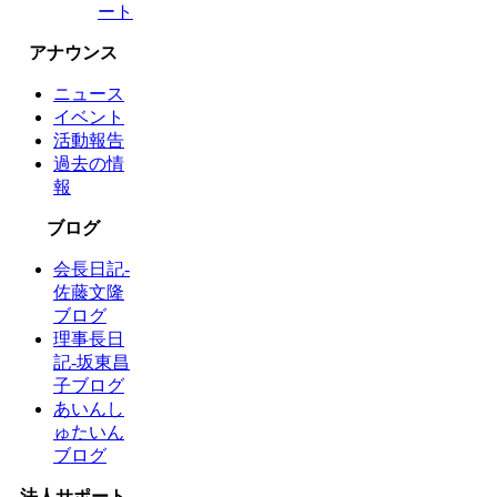
ート
アナウンス
ニュース
イベント
活動報告
過去の情
報
ブログ
会長日記-
佐藤文隆
ブログ
理事長日
記-坂東昌
子ブログ
あいんし
ゅたいん
ブログ
法人サポート