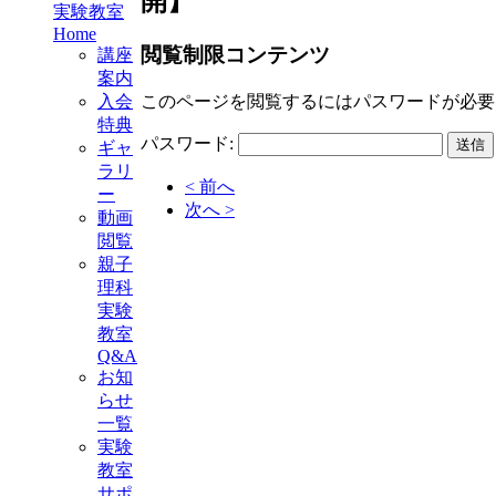
開】
実験教室
Home
閲覧制限コンテンツ
講座
案内
このページを閲覧するにはパスワードが必要
入会
特典
パスワード:
ギャ
ラリ
< 前へ
ー
次へ >
動画
閲覧
親子
理科
実験
教室
Q&A
お知
らせ
一覧
実験
教室
サポ