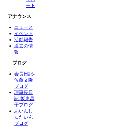
ート
アナウンス
ニュース
イベント
活動報告
過去の情
報
ブログ
会長日記-
佐藤文隆
ブログ
理事長日
記-坂東昌
子ブログ
あいんし
ゅたいん
ブログ