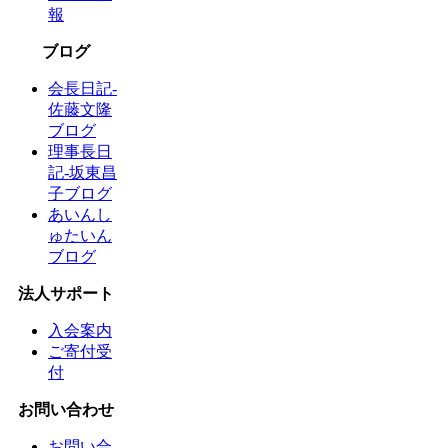
報
ブログ
会長日記-
佐藤文隆
ブログ
理事長日
記-坂東昌
子ブログ
あいんし
ゅたいん
ブログ
法人サポート
入会案内
ご寄付受
付
お問い合わせ
お問い合