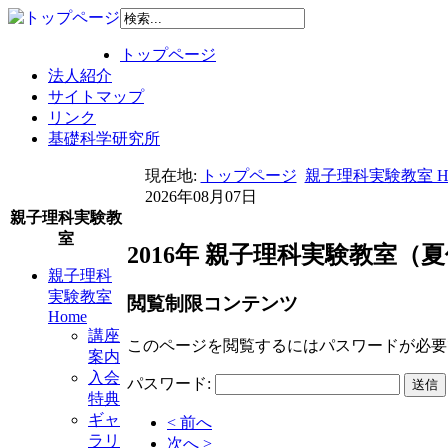
トップページ
法人紹介
サイトマップ
リンク
基礎科学研究所
現在地:
トップページ
親子理科実験教室 H
2026年08月07日
親子理科実験教
室
2016年 親子理科実験教室
親子理科
実験教室
閲覧制限コンテンツ
Home
講座
このページを閲覧するにはパスワードが必要
案内
入会
パスワード:
特典
ギャ
< 前へ
ラリ
次へ >