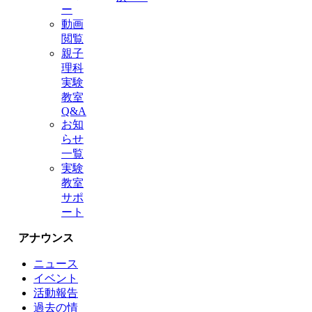
ー
動画
閲覧
親子
理科
実験
教室
Q&A
お知
らせ
一覧
実験
教室
サポ
ート
アナウンス
ニュース
イベント
活動報告
過去の情