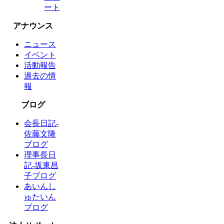
ート
アナウンス
ニュース
イベント
活動報告
過去の情
報
ブログ
会長日記-
佐藤文隆
ブログ
理事長日
記-坂東昌
子ブログ
あいんし
ゅたいん
ブログ