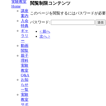
実験教室
閲覧制限コンテンツ
Home
講座
このページを閲覧するにはパスワードが必要
案内
入会
パスワード:
特典
ギャ
< 前へ
ラリ
次へ >
ー
動画
閲覧
親子
理科
実験
教室
Q&A
お知
らせ
一覧
実験
教室
サポ