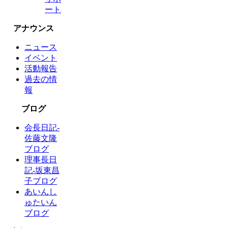
ート
アナウンス
ニュース
イベント
活動報告
過去の情
報
ブログ
会長日記-
佐藤文隆
ブログ
理事長日
記-坂東昌
子ブログ
あいんし
ゅたいん
ブログ