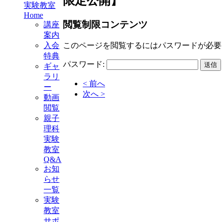
限定公開】
実験教室
Home
閲覧制限コンテンツ
講座
案内
このページを閲覧するにはパスワードが必要
入会
特典
パスワード:
ギャ
ラリ
< 前へ
ー
次へ >
動画
閲覧
親子
理科
実験
教室
Q&A
お知
らせ
一覧
実験
教室
サポ