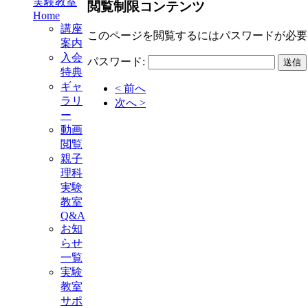
実験教室
閲覧制限コンテンツ
Home
講座
このページを閲覧するにはパスワードが必要
案内
入会
パスワード:
特典
ギャ
< 前へ
ラリ
次へ >
ー
動画
閲覧
親子
理科
実験
教室
Q&A
お知
らせ
一覧
実験
教室
サポ