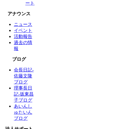
ート
アナウンス
ニュース
イベント
活動報告
過去の情
報
ブログ
会長日記-
佐藤文隆
ブログ
理事長日
記-坂東昌
子ブログ
あいんし
ゅたいん
ブログ
法人サポート