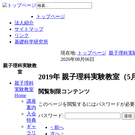
トップページ
法人紹介
サイトマップ
リンク
基礎科学研究所
現在地:
トップページ
親子理科実験
2026年08月06日
親子理科実験教
室
2019年 親子理科実験教室
親子理科
実験教室
閲覧制限コンテンツ
Home
講座
このページを閲覧するにはパスワードが必要
案内
入会
パスワード:
特典
ギャ
< 前へ
ラリ
次へ >