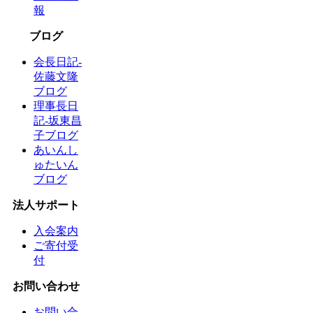
報
ブログ
会長日記-
佐藤文隆
ブログ
理事長日
記-坂東昌
子ブログ
あいんし
ゅたいん
ブログ
法人サポート
入会案内
ご寄付受
付
お問い合わせ
お問い合