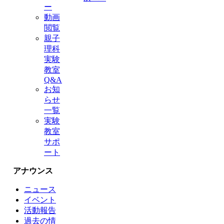
ー
動画
閲覧
親子
理科
実験
教室
Q&A
お知
らせ
一覧
実験
教室
サポ
ート
アナウンス
ニュース
イベント
活動報告
過去の情