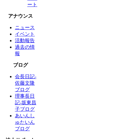
ート
アナウンス
ニュース
イベント
活動報告
過去の情
報
ブログ
会長日記-
佐藤文隆
ブログ
理事長日
記-坂東昌
子ブログ
あいんし
ゅたいん
ブログ