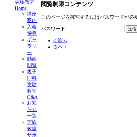
実験教室
閲覧制限コンテンツ
Home
講座
このページを閲覧するにはパスワードが必
案内
入会
パスワード:
特典
ギャ
< 前へ
ラリ
次へ >
ー
動画
閲覧
親子
理科
実験
教室
Q&A
お知
らせ
一覧
実験
教室
サポ