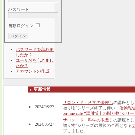
パスワード
自動ログイン
パスワードを忘れま
したか？
ユーザ名を忘れまし
たか？
アカウントの作成
┏
更新情報
サロン・ド・科学の眼差し
の講座として実
● 2024/08/27
贈り物”シリーズ終了に伴い、
活動報
on-line cafe “湯川博士の贈り物”シリ
サロン・ド・科学の眼差し
の講座として実
● 2024/05/27
贈り物”シリーズの最後の企画となる
プしました。