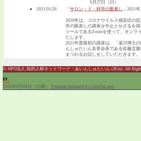
6月27日（日） 7月2
● 2021/01/26
「
サロン・ド・科学の眼差し
」202
2020年は、コロナウイルス感染症の
学の眼差しの講座を中止とせざるを得な
ツールであるZoomを使って、オン
たします。
2021年度最初の講座は、「湯川博士
んしゅたいん名誉会長である佐藤文隆
まつわるお話しをしていただきます。
© NPO法人 知的人材ネットワーク・あいんしゅたいん (JEin). All Rights R
↑↑↑
2026年8月08日（土曜）
Template designed by LernVid.com