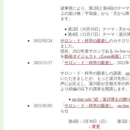
諸事情により、第2回と第4回のテー
上の架け橋：宇宙線」から「天から降
ます。
● 第2回（10月16日）テーマ：天
● 第4回（12月17日）テーマ：湯
● 2022/02/24
サロン・ド・科学の眼差し
のカテゴリ
ました。
現在、2022年度サロンである on-line
を
動画ダイジェスト（Zoom画面）
に
● 2021/11/17
「
サロン・ド・科学の眼差し
」202
サロン・ド・科学の眼差しの講座、
o
いただきましたが、もっと湯川先生に
声にお応えし、湯川邸が京都大学の所有
より続編の以下の講座を開講します。
●
on-line cafe “続・湯川博士の
● 2021/05/05
「
サロン・ド・科学の眼差し
」
on-li
らせ
第4回：5月30日（日） 第5回：
↓ 変更