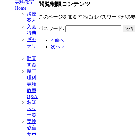
実験教室
閲覧制限コンテンツ
Home
講座
このページを閲覧するにはパスワードが必要
案内
入会
パスワード:
特典
ギャ
< 前へ
ラリ
次へ >
ー
動画
閲覧
親子
理科
実験
教室
Q&A
お知
らせ
一覧
実験
教室
サポ