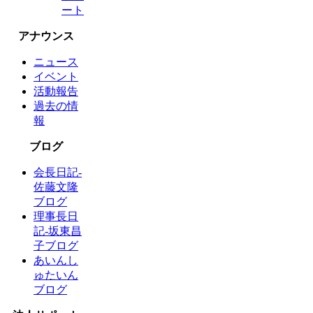
ート
アナウンス
ニュース
イベント
活動報告
過去の情
報
ブログ
会長日記-
佐藤文隆
ブログ
理事長日
記-坂東昌
子ブログ
あいんし
ゅたいん
ブログ