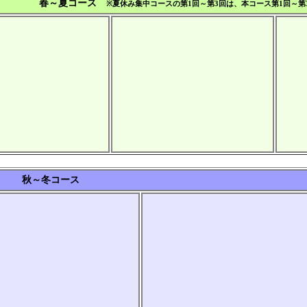
春～夏コース
※夏休み集中コースの第1回～第3回は、本コース第1回～第
秋～冬コース