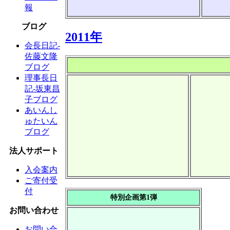
報
ブログ
2011年
会長日記-
佐藤文隆
ブログ
理事長日
記-坂東昌
子ブログ
あいんし
ゅたいん
ブログ
法人サポート
入会案内
ご寄付受
付
特別企画第1弾
お問い合わせ
お問い合