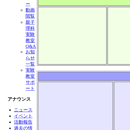
ー
動画
閲覧
親子
理科
実験
教室
Q&A
お知
らせ
一覧
実験
教室
サポ
ート
アナウンス
ニュース
イベント
活動報告
過去の情