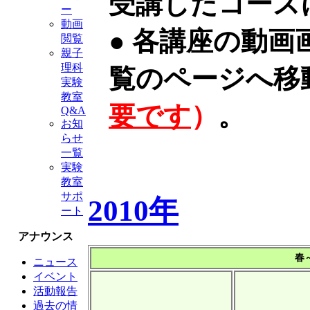
受講したコース
ー
動画
● 各講座の動
閲覧
親子
理科
覧のページへ移
実験
教室
要です
）
。
Q&A
お知
らせ
一覧
実験
教室
サポ
2010年
ート
アナウンス
春
ニュース
イベント
活動報告
過去の情