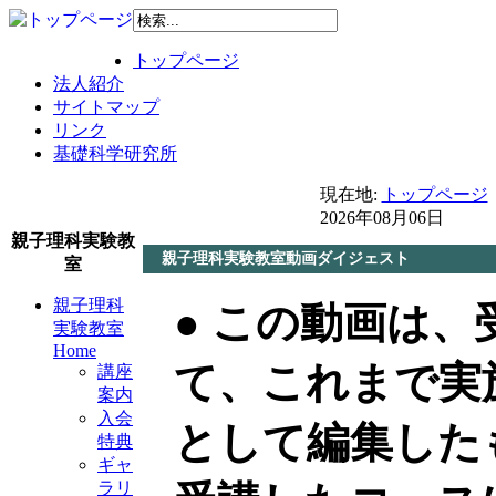
トップページ
法人紹介
サイトマップ
リンク
基礎科学研究所
現在地:
トップページ
2026年08月06日
親子理科実験教
親子理科実験教室動画ダイジェスト
室
親子理科
● この動画は
実験教室
Home
て、これまで実
講座
案内
入会
として編集した
特典
ギャ
ラリ