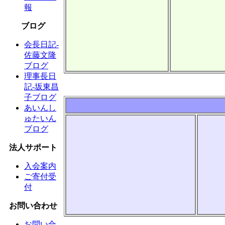
報
ブログ
会長日記-
佐藤文隆
ブログ
理事長日
記-坂東昌
子ブログ
あいんし
ゅたいん
ブログ
法人サポート
入会案内
ご寄付受
付
お問い合わせ
お問い合