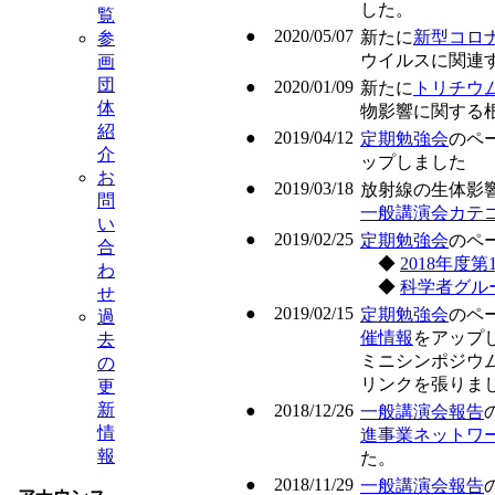
した。
覧
● 2020/05/07
新たに
新型コロ
参
ウイルスに関連
画
団
● 2020/01/09
新たに
トリチウ
体
物影響に関する
紹
● 2019/04/12
定期勉強会
のペ
介
ップしました
お
● 2019/03/18
放射線の生体影
問
一般講演会カテ
い
● 2019/02/25
定期勉強会
のペ
合
◆
2018年度
わ
◆
科学者グル
せ
● 2019/02/15
定期勉強会
のペ
過
催情報
をアップ
去
ミニシンポジウ
の
リンクを張りま
更
新
● 2018/12/26
一般講演会報告
情
進事業ネットワ
報
た。
● 2018/11/29
一般講演会報告