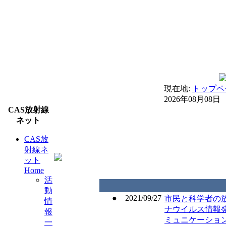
現在地:
トップペ
2026年08月08日
CAS放射線
ネット
CAS放
射線ネ
ット
Home
活
動
● 2021/09/27
市民と科学者の
情
ナウイルス情報
報
ミュニケーショ
一