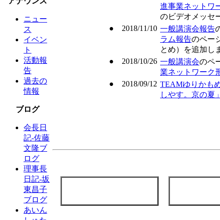
アナウンス
進事業ネットワ
のビデオメッセ
ニュー
● 2018/11/10
一般講演会報告
ス
ラム報告
のペー
イベン
とめ）を追加し
ト
活動報
● 2018/10/26
一般講演会
のペ
告
業ネットワーク
過去の
● 2018/09/12
TEAMゆりかも
情報
しやす。京の夏
ブログ
会長日
記-佐藤
文隆ブ
ログ
理事長
日記-坂
東昌子
ブログ
あいん