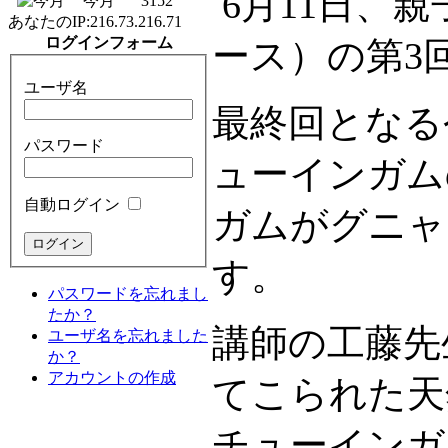
6月11日、
今月
3152
あなたのIP:
216.73.216.71
ログインフォーム
ース）の第3
ユーザ名
最終回となる
パスワード
ューインガム
自動ログイン
ガムがグニャ
す。
パスワードを忘れまし
たか？
講師の工藤先
ユーザ名を忘れました
か？
アカウントの作成
てこられた天
チューインガ