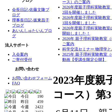
ブログ
ース）のご案内
2026年度親子理科実験教
会長日記-佐藤文隆ブ
2回を開催しました
ログ
2026年度親子理科実験教
理事長日記-坂東昌子
1回を開催しました
ブログ
2026年度親子理科実験教
あいんしゅたいんブロ
開始しました！
グ
2026年 親子理科実験教室
ご案内
法人サポート
科学交流セミナー 物理学と
入会案内
2025年 親子理科実験教室
ご寄付受付
動画【受講生限定公開】
お問い合わせ
2023年度
お問い合わせフォーム
FAQ
コース）第
今日
190
昨日
459
今週
2422