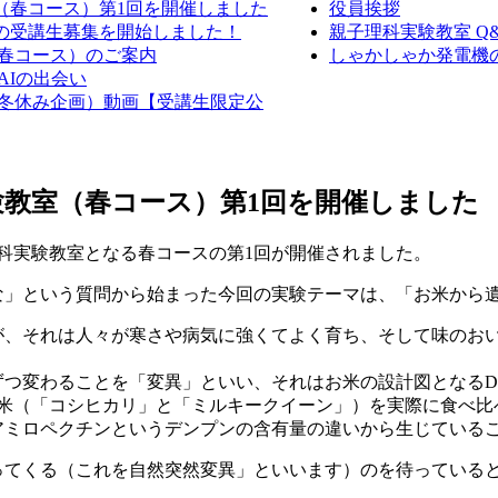
室（春コース）第1回を開催しました
役員挨拶
室の受講生募集を開始しました！
親子理科実験教室 Q
（春コース）のご案内
しゃかしゃか発電機の作
AIの出会い
室（冬休み企画）動画【受講生限定公
実験教室（春コース）第1回を開催しました
子理科実験教室となる春コースの第1回が開催されました。
な」という質問から始まった今回の実験テーマは、「お米から
が、それは人々が寒さや病気に強くてよく育ち、そして味のお
ずつ変わることを「変異」といい、それはお米の設計図となるD
お米（「コシヒカリ」と「ミルキークイーン」）を実際に食べ比
アミロペクチンというデンプンの含有量の違いから生じている
ってくる（これを自然突然変異」といいます）のを待っている