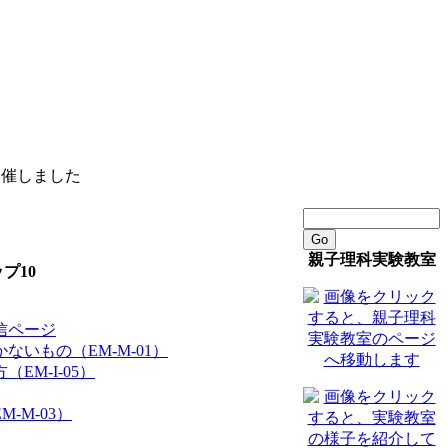
開催しました
Go
親子理科実験教室
プ10
信ページ
ないもの（EM-M-01）
EM-I-05）
-M-03）