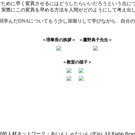
すために早く変異させるにはどうしたらいいだろうという点に
、実際にこの変異を早める方法を人間がどのようにして考え出
回学んだDNAについてもう少し深堀りして学びながら、自分の
＜理事長の挨拶＞
＜鷹野典子先生＞
＜教室の様子＞
的人材ネットワーク・あいんしゅたいん (JEin). All Rights Reserve