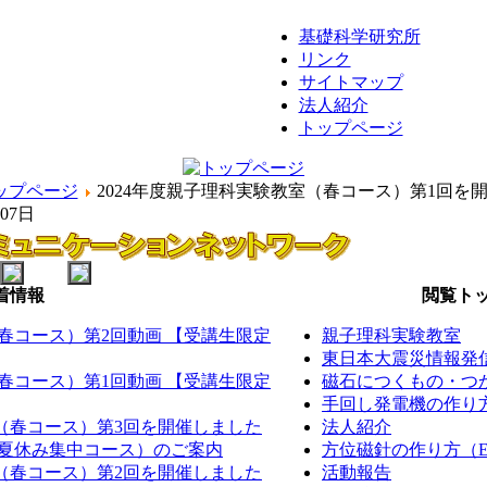
基礎科学研究所
リンク
サイトマップ
法人紹介
トップページ
ップページ
2024年度親子理科実験教室（春コース）第1回を
月07日
着情報
閲覧トッ
（春コース）第2回動画 【受講生限定
親子理科実験教室
東日本大震災情報発
（春コース）第1回動画 【受講生限定
磁石につくもの・つか
手回し発電機の作り方（
室（春コース）第3回を開催しました
法人紹介
室（夏休み集中コース）のご案内
方位磁針の作り方（EM
室（春コース）第2回を開催しました
活動報告