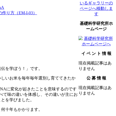
&A
り方（EM-I-03）
基礎科学研究所ホ
ームページ
イ ベ ン ト 情 報
現在掲載記事はあ
遺伝を学ぼう！」です。
りません
いしいお米を毎年毎年選別し育ててきたか
公 募 情 報
現在掲載記事はあ
NAに変化が起きたことを意味するのです
りません
べて味の違いを体感し、その違いが主にお
ことを学びました。
と何十年もかかります。