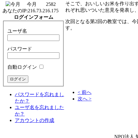
そこで、おいしいお米を作り出
今月
2582
れぞれ思いついた意見を発表し
あなたのIP:
216.73.216.175
ログインフォーム
次回となる第2回の教室では、今
す。
ユーザ名
パスワード
自動ログイン
< 前へ
パスワードを忘れまし
次へ >
たか？
ユーザ名を忘れました
か？
アカウントの作成
NPO法人 知