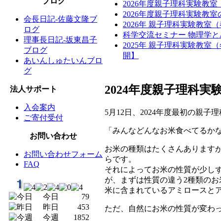
ブログ
2026年度親子理科実験教
2026年度親子理科実験教
会長日記-佐藤文隆ブ
2026年 親子理科実験教室
ログ
科学交流セミナー 物理学と
理事長日記-坂東昌子
2025年 親子理科実験教
ブログ
開】
あいんしゅたいんブロ
グ
2024年度親子理科
法人サポート
入会案内
5月12日、2024年度最初の親
ご寄付受付
「みんなどんなお米食べてるか
お問い合わせ
お米の種類はたくさんあります
お問い合わせフォーム
らです。
FAQ
それによってお米の性質が少し
が、まずは性質の違う2種類の
米に含まれているアミロースと
今日
79
昨日
453
ただ、自然にお米の性質が変わ
今週
1852