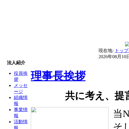
現在地:
トップ
2026年08月10
法人紹介
理事長挨拶
役員挨
拶
メッセ
ージ
共に考え、提
組織情
報
事業情
当
報
活動情
そ
報