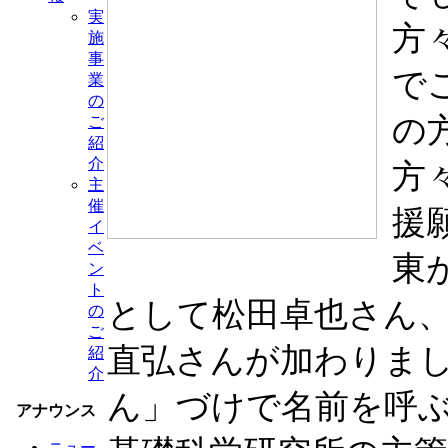
実
方
施
事
で
業
の
の
ご
紹
介
方
主
催
援
イ
ベ
東
ン
ト
として松田卓也さん
の
ご
直弘さんが加わりま
紹
介
ん」づけで名前を呼
アナウンス
ニュー