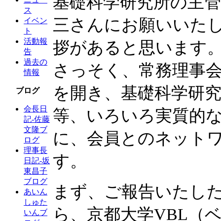
基礎科学研究所の主
ス
三さんにお願いいた
イベン
ト
活動報
拶があると思います
告
過去の
さっそく、常務理事
情報
を開き、基礎科学研
ブログ
会長日
等、いろいろ実質的
記-佐藤
文隆ブ
に、会員とのネット
ログ
理事長
す。
日記-坂
東昌子
ブログ
まず、ご報告いたした
あいん
しゅた
ら、京都大学VBL（
いんブ