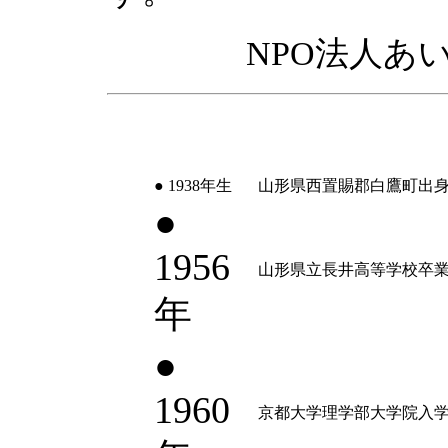
NPO法人あ
● 1938年生
山形県西置賜郡白鷹町出
●
1956
山形県立長井高等学校卒
年
●
1960
京都大学理学部大学院入