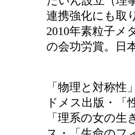
たいん設立（理
連携強化にも取
2010年素粒子メ
の会功労賞。日
「物理と対称性
ドメス出版・「
「理系の女の生
ス・「生命のフ