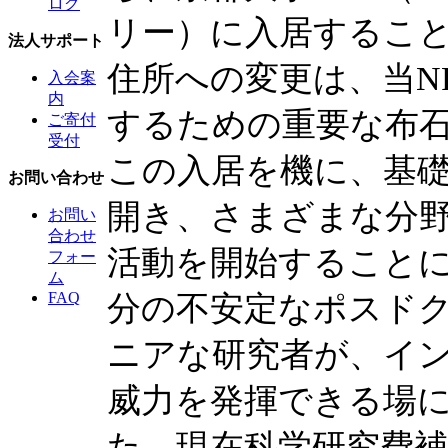
ログ
リー）に入居するこ
法人サポート
住所への変更は、当N
入会案
内
するための重要な布
ご寄付
受付
この入居を機に、基
お問い合わせ
開き、さまざまな分
お問い
合わせ
活動を開始すること
フォー
ム
分の不安定なポスド
FAQ
ニアな研究者が、イ
威力を発揮できる場
た、現在科学研究費