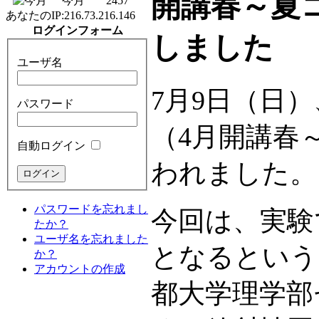
開講春～夏
今月
2457
あなたのIP:
216.73.216.146
ログインフォーム
しました
ユーザ名
7月9日（日
パスワード
（4月開講春
自動ログイン
われました。
パスワードを忘れまし
今回は、実験
たか？
ユーザ名を忘れました
となるという
か？
アカウントの作成
都大学理学部