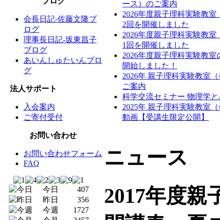
ブログ
ース）のご案内
2026年度親子理科実験教
会長日記-佐藤文隆ブ
2回を開催しました
ログ
2026年度親子理科実験教
理事長日記-坂東昌子
1回を開催しました
ブログ
2026年度親子理科実験教
あいんしゅたいんブロ
開始しました！
グ
2026年 親子理科実験教室
ご案内
法人サポート
科学交流セミナー 物理学と
入会案内
2025年 親子理科実験教室
ご寄付受付
動画【受講生限定公開】
お問い合わせ
ニュース
お問い合わせフォーム
FAQ
2017年度
今日
407
昨日
356
今週
1727