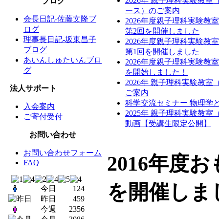
2026年 親子理科実験教
ブログ
ース）のご案内
会長日記-佐藤文隆ブ
2026年度親子理科実験教
ログ
第2回を開催しました
理事長日記-坂東昌子
2026年度親子理科実験教
ブログ
第1回を開催しました
あいんしゅたいんブロ
2026年度親子理科実験教
グ
を開始しました！
2026年 親子理科実験教
法人サポート
ご案内
科学交流セミナー 物理学と
入会案内
2025年 親子理科実験教
ご寄付受付
動画【受講生限定公開】
お問い合わせ
お問い合わせフォーム
2016年度
FAQ
を開催しま
今日
124
昨日
459
今週
2356