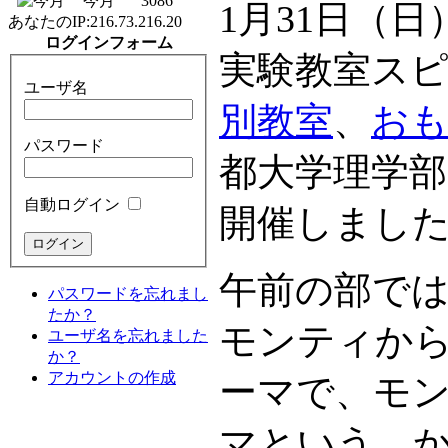
今月
3086
1月31日（日
あなたのIP:
216.73.216.20
ログインフォーム
実験教室ス
ユーザ名
別教室
、
おも
パスワード
都大学理学
自動ログイン
開催しまし
午前の部では
パスワードを忘れまし
たか？
モンティから
ユーザ名を忘れました
か？
アカウントの作成
ーマで、モ
マという、