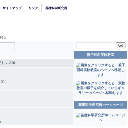
サイトマップ
リンク
基礎科学研究所
月06日
Go
親子理科実験教室
覧トップ10
01）
基礎科学研究所ホームページ
）