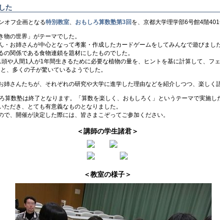
した
ピンオフ企画となる
特別教室
、
おもしろ算数塾第3回
を、京都大学理学部6号館4階40
き物の世界」がテーマでした。
ん・お姉さんが中心となって考案・作成したカードゲームをしてみんなで遊びまし
るの関係である食物連鎖を題材にしたものでした。
1頭や人間1人が1年間生きるために必要な植物の量を、ヒントを基に計算して、フェ
ると、多くの子が驚いているようでした。
お姉さんたちが、それぞれの研究や大学に進学した理由などを紹介しつつ、楽しく
しろ算数塾は終了となります。「算数を楽しく、おもしろく」というテーマで実施し
いただき、とても有意義なものとなりました。
ので、開催が決定した際には、皆さまこぞってご参加ください。
＜講師の学生諸君＞
＜教室の様子＞