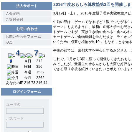
2016年度おもしろ算数塾第3回を開催しま
法人サポート
3月19日（土）、2016年度親子理科実験教室ス
入会案内
ご寄付受付
午前の部は「ゲームでなるほど！数でつながる生
テーマにもあるように、最初に京都大学のお兄さ
お問い合わせ
ドゲームですが、実は生き物の食べる・食べられ
お問い合わせフォーム
カードゲームで食物連鎖を学んだ後は、ライオン
いくために必要な植物が約10tにもなることを知
FAQ
午後の部では、京都大学を中心とするお兄さん・
これで、1月から3回に渡って開催してきたおも
今日
212
みでしたが、受講生の皆さんからも大変な好評を
昨日
356
できる限り今後も続けていきたいと考えています
今週
1532
今月
2262
あなたのIP:
216.73.216.44
ログインフォーム
ユーザ名
パスワード