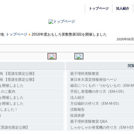
トップページ
法人紹介
地:
トップページ
2016年度おもしろ算数塾第3回を開催しました
2026年08
閲
動画 【受講生限定公開】
親子理科実験教室
動画 【受講生限定公開】
東日本大震災情報発信ページ
回を開催しました
磁石につくもの・つかないもの（EM-M-
）のご案内
手回し発電機の作り方（EM-I-05）
回を開催しました
法人紹介
回を開催しました
方位磁針の作り方（EM-M-03）
始しました！
活動報告
内
役員挨拶
親子理科実験教室 Q&A
【受講生限定公開】
しゃかしゃか発電機の作り方（EM-I-03