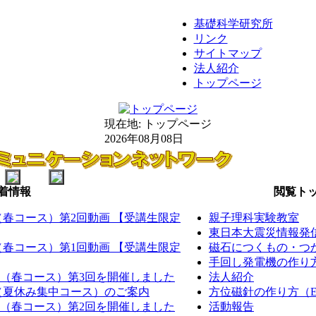
基礎科学研究所
リンク
サイトマップ
法人紹介
トップページ
現在地:
トップページ
2026年08月08日
着情報
閲覧トッ
室（春コース）第2回動画 【受講生限定
親子理科実験教室
東日本大震災情報発
室（春コース）第1回動画 【受講生限定
磁石につくもの・つか
手回し発電機の作り方（
室（春コース）第3回を開催しました
法人紹介
室（夏休み集中コース）のご案内
方位磁針の作り方（EM
室（春コース）第2回を開催しました
活動報告