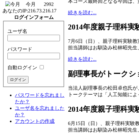
本コース最終回となる今回は、第
今月
2992
あなたのIP:
216.73.216.17
続きを読む...
ログインフォーム
2014年度親子理科
ユーザ名
7月6日（日）、親子理科実験
担当講師はお馴染み松林昭先生
パスワード
続きを読む...
自動ログイン
副理事長がトークシ
当法人副理事長の松田卓也氏が
トークテーマは「人工知能によ
パスワードを忘れまし
たか？
2014年度親子理科
ユーザ名を忘れました
か？
アカウントの作成
6月15日（日）、親子理科実
担当講師はお馴染み松林昭先生