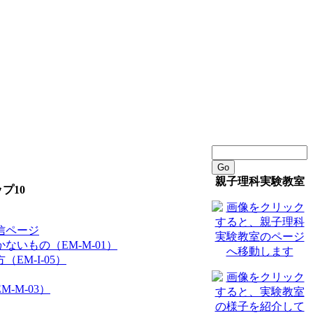
Go
親子理科実験教室
プ10
信ページ
ないもの（EM-M-01）
EM-I-05）
-M-03）