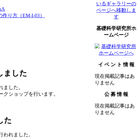
&A
り方（EM-I-03）
基礎科学研究所ホ
ームページ
イ ベ ン ト 情 報
しました
現在掲載記事はあ
りません
れました。
ークショップを行います。
公 募 情 報
現在掲載記事はあ
りません
した
行われました。