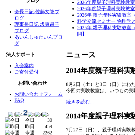
ブログ
2026年度親子理科実験教
2026年度親子理科実験
会長日記-佐藤文隆ブ
2026年 親子理科実験教
ログ
科学交流セミナー 物理学と
理事長日記-坂東昌子
2025年 親子理科実験教
ブログ
開】
あいんしゅたいんブロ
グ
ニュース
法人サポート
入会案内
2014年度親子理科
ご寄付受付
お問い合わせ
8月2日（土）と3日（日）に
今回の実験教室は、いつもの実
お問い合わせフォーム
FAQ
続きを読む...
2014年度親子理科
今日
30
昨日
459
7月27日（日）、親子理科実
今週
2262