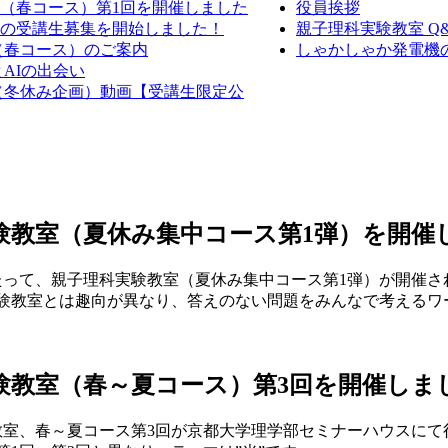
室（春コース）第1回を開催しました
役員挨拶
教室の受講生募集を開始しました！
親子理科実験教室 Q
室（春コース）のご案内
しゃかしゃか発電機の作
AIの出会い
室（冬休み企画）動画【受講生限定公
実験教室（夏休み集中コース第1弾）を開催
わたって、親子理科実験教室（夏休み集中コース第1弾）が開催さ
験教室とは趣向が異なり、答えのない問題をみんなで考えるワ
実験教室（春～夏コース）第3回を開催しま
験教室、春～夏コース第3回が京都大学理学部セミナーハウスにて