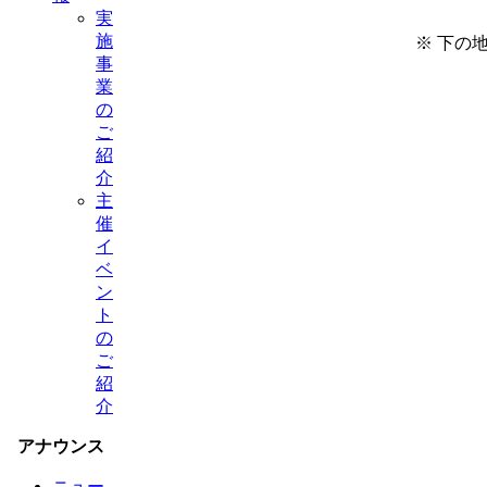
実
施
※ 下の
事
業
の
ご
紹
介
主
催
イ
ベ
ン
ト
の
ご
紹
介
アナウンス
ニュー