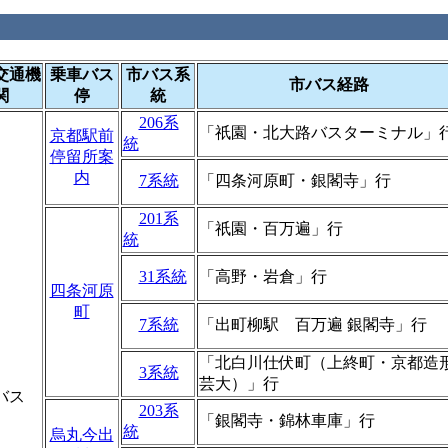
交通機
乗車バス
市バス系
市バス経路
関
停
統
206系
「祇園・北大路バスターミナル」
京都駅前
統
停留所案
内
7系統
「四条河原町・銀閣寺」行
201系
「祇園・百万遍」行
統
31系統
「高野・岩倉」行
四条河原
町
7系統
「出町柳駅 百万遍 銀閣寺」行
「北白川仕伏町（上終町・京都造
3系統
芸大）」行
バス
203系
「銀閣寺・錦林車庫」行
統
烏丸今出