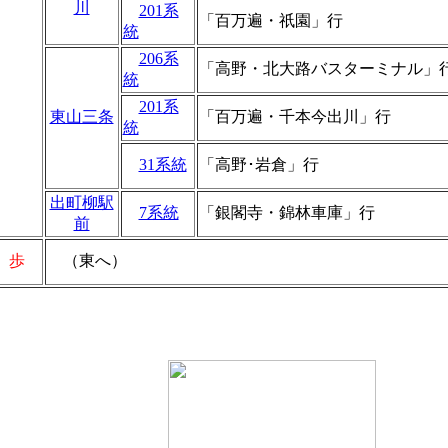
川
201系
「百万遍・祇園」行
統
206系
「高野・北大路バスターミナル」
統
201系
東山三条
「百万遍・千本今出川」行
統
31系統
「高野･岩倉」行
出町柳駅
7系統
「銀閣寺・錦林車庫」行
前
 歩
（東へ）