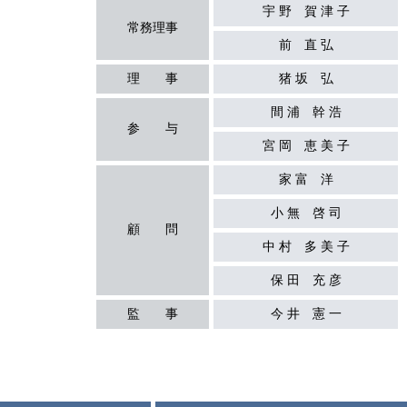
宇 野 賀 津 子
常務理事
前 直 弘
理 事
猪
坂
弘
間 浦 幹 浩
参 与
宮 岡 恵 美 子
家 富 洋
小 無 啓 司
顧 問
中 村 多 美 子
保 田 充 彦
監 事
今 井 憲 一