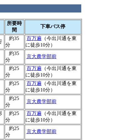
所要時
下車バス停
間
約35
百万遍
（今出川通を東
行
分
に徒歩10分）
約35
京大農学部前
分
約25
百万遍
（今出川通を東
分
に徒歩10分）
約25
百万遍
（今出川通を東
分
に徒歩10分）
約25
京大農学部前
分
形
約25
百万遍
（今出川通を東
分
に徒歩10分）
約25
京大農学部前
分