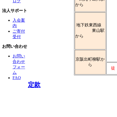
ログ
から
法人サポート
入会案
地下鉄東西線
内
東山駅
ご寄付
から
受付
お問い合わせ
お問い
京阪出町柳駅か
合わせ
ら
フォー
徒
ム
FAQ
定款