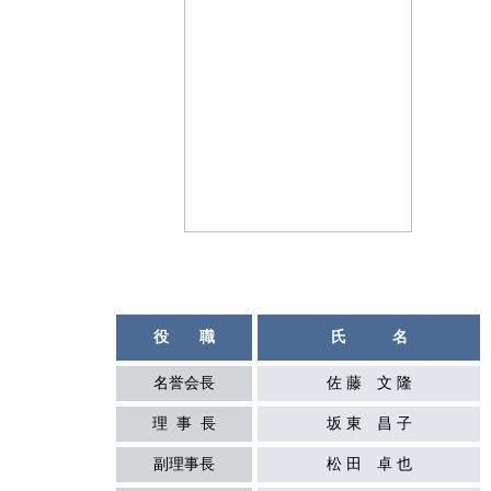
役 職
氏 名
名誉会長
佐 藤 文 隆
理 事 長
坂 東 昌 子
副理事長
松 田 卓 也