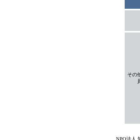
その
NPO法人 知