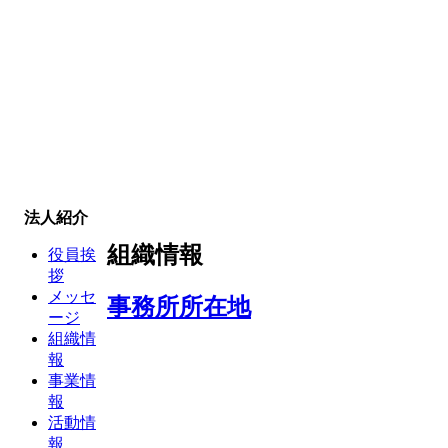
法人紹介
組織情報
役員挨
拶
メッセ
事務所所在地
ージ
組織情
報
事業情
報
活動情
報