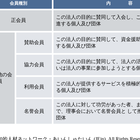
会員種別
内 容
この法人の目的に賛同して入会し、
正会員
進する個人及び団体
この法人の目的に賛同して、資金援
賛助会員
する個人及び団体
この法人の目的に賛同して、法人の
協力会員
いは法人の事業に参加しようとする
他の会
員
この法人が提供するサービスを積極
利用会員
る個人及び団体
この法人に対して功労があった者、
名誉会員
で、理事会において名誉会員と して
団体
的人材ネットワーク・あいんしゅたいん (JEin). All Rights Reserve