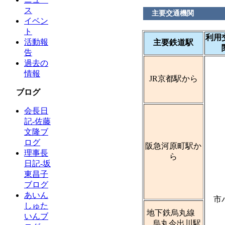
ス
主要交通機関
イベン
ト
利用
活動報
主要鉄道駅
告
過去の
情報
JR京都駅から
ブログ
会長日
記-佐藤
文隆ブ
ログ
阪急河原町駅か
理事長
ら
日記-坂
東昌子
ブログ
あいん
市
しゅた
地下鉄烏丸線
いんブ
烏丸今出川駅