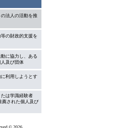
この法人の活動を推
助等の財政的支援を
活動に協力し、ある
個人及び団体
的に利用しようとす
または学識経験者
推薦された個人及び
d © 2026