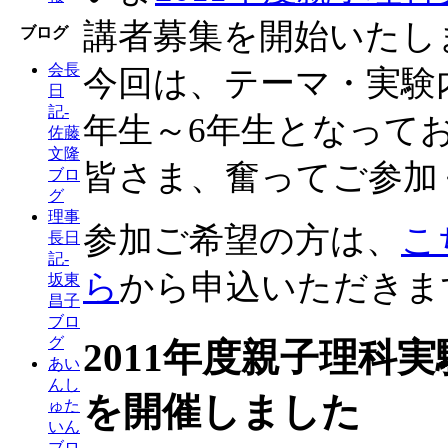
講者募集を開始いたし
ブログ
会長
今回は、テーマ・実験
日
記-
年生～6年生となって
佐藤
文隆
皆さま、奮ってご参加
ブロ
グ
理事
参加ご希望の方は、
こ
長日
記-
ら
から申込いただきま
坂東
昌子
ブロ
グ
2011年度親子理科
あい
んし
を開催しました
ゅた
いん
ブロ