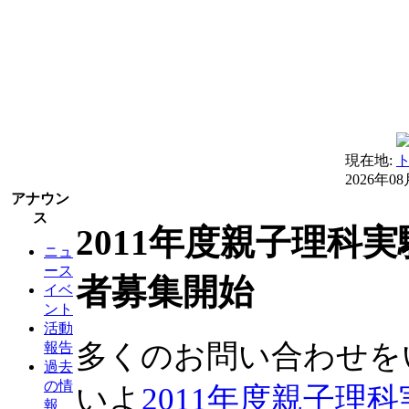
現在地:
2026年0
アナウン
ス
2011年度親子理科
ニュ
ース
者募集開始
イベ
ント
活動
多くのお問い合わせを
報告
過去
の情
いよ
2011年度親子理
報