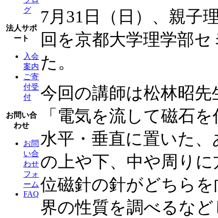
グ
7月31日（日）、親子
法人サポ
回を京都大学理学部セ
ート
入会
た。
案内
ご寄
付受
今回の講師は松林昭先
付
「電気を流して磁石を
お問い合
わせ
水平・垂直に置いた、
お問
い合
の上や下、中や周りに
わせ
フォ
位磁針の針がどちらを
ーム
FAQ
界の性質を調べるなど