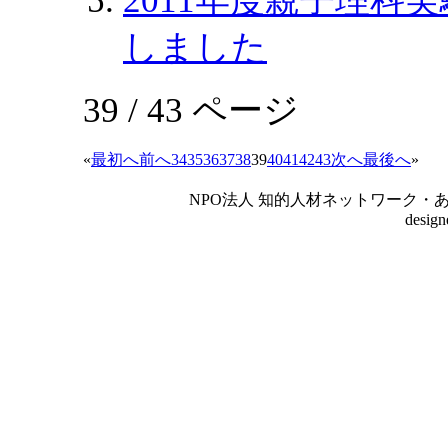
2011年度親子理科
しました
39 / 43 ページ
«
最初へ
前へ
34
35
36
37
38
39
40
41
42
43
次へ
最後へ
»
NPO法人 知的人材ネットワーク・あいんしゅたいん
desig