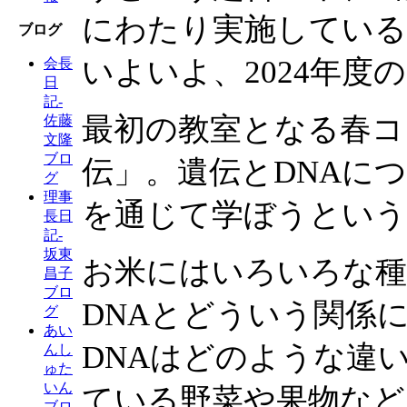
にわたり実施している
ブログ
いよいよ、2024年度
会長
日
記-
最初の教室となる春コ
佐藤
文隆
ブロ
伝」。遺伝とDNAに
グ
理事
を通じて学ぼうという
長日
記-
坂東
お米にはいろいろな種
昌子
ブロ
DNAとどういう関係
グ
あい
DNAはどのような違
んし
ゅた
いん
ている野菜や果物など
ブロ