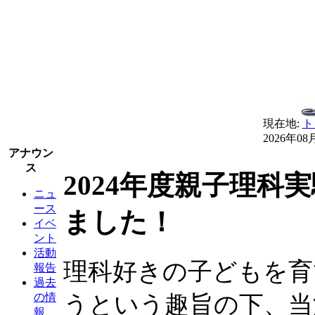
現在地:
ト
2026年08
アナウン
ス
2024年度親子理
ニュ
ース
ました！
イベ
ント
活動
理科好きの子どもを育
報告
過去
うという趣旨の下、当
の情
報