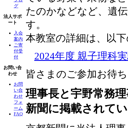
グ
たのかなどなど、遺伝
法人サポ
す。
ート
入会
本教室の詳細は、以下
案内
ご寄
付受
2024年度 親子理
付
お問い合
皆さまのご参加お待ち
わせ
お問
理事長と宇野常務理
い合
わせ
フォ
新聞に掲載されてい
ーム
FAQ