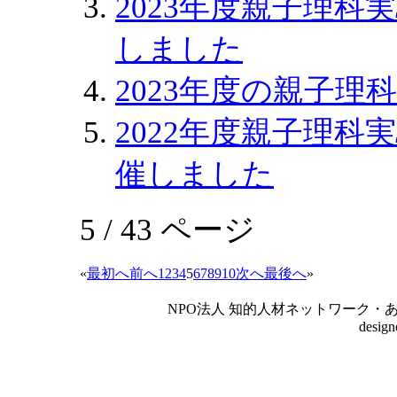
2023年度親子理
しました
2023年度の親子理
2022年度親子理
催しました
5 / 43 ページ
«
最初へ
前へ
1
2
3
4
5
6
7
8
9
10
次へ
最後へ
»
NPO法人 知的人材ネットワーク・あいんしゅたいん
desig