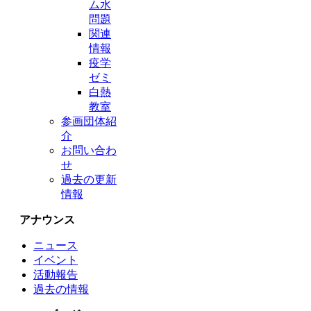
ム水
問題
関連
情報
疫学
ゼミ
白熱
教室
参画団体紹
介
お問い合わ
せ
過去の更新
情報
アナウンス
ニュース
イベント
活動報告
過去の情報