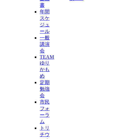
書
年間
スケ
ジュ
ール
一般
講演
会
TEAM
ゆり
かも
め
定期
勉強
会
市民
フォ
ーラ
ム
トリ
チウ