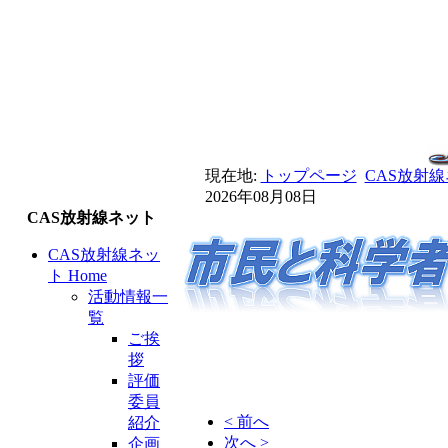
現在地:
トップページ
CAS放射線
2026年08月08日
CAS放射線ネット
CAS放射線ネッ
ト Home
活動情報一
覧
ご挨
拶
評価
委員
< 前へ
紹介
次へ >
企画