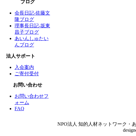
ブログ
会長日記-佐藤文
隆ブログ
理事長日記-坂東
昌子ブログ
あいんしゅたい
んブログ
法人サポート
入会案内
ご寄付受付
お問い合わせ
お問い合わせフ
ォーム
FAQ
NPO法人 知的人材ネットワーク・あいんしゅたいん
desig