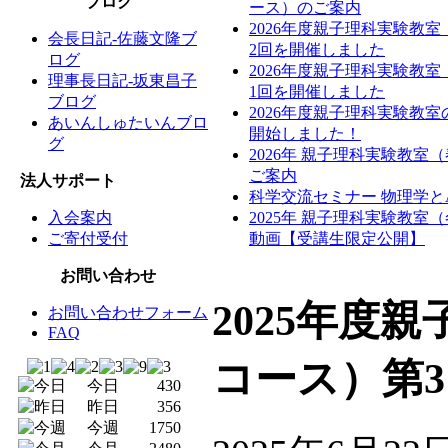
ブログ
ース）のご案内
2026年度親子理科実験教
会長日記-佐藤文隆ブ
2回を開催しました
ログ
2026年度親子理科実験教
理事長日記-坂東昌子
1回を開催しました
ブログ
2026年度親子理科実験教
あいんしゅたいんブロ
開始しました！
グ
2026年 親子理科実験教室
ご案内
法人サポート
科学交流セミナー 物理学と
入会案内
2025年 親子理科実験教室
ご寄付受付
動画【受講生限定公開】
お問い合わせ
2025年度
お問い合わせフォーム
FAQ
コース）第
今日
430
昨日
356
今週
1750