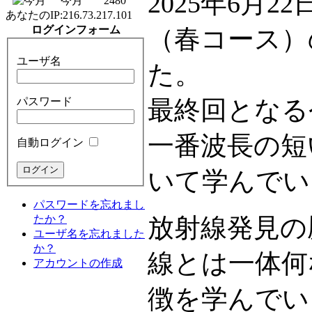
2025年6月
今月
2480
あなたのIP:
216.73.217.101
ログインフォーム
（春コース）
ユーザ名
た。
パスワード
最終回となる
一番波長の短
自動ログイン
いて学んでい
パスワードを忘れまし
たか？
放射線発見の
ユーザ名を忘れました
か？
線とは一体何
アカウントの作成
徴を学んでい