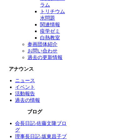
ラム
トリチウム
水問題
関連情報
疫学ゼミ
白熱教室
参画団体紹介
お問い合わせ
過去の更新情報
アナウンス
ニュース
イベント
活動報告
過去の情報
ブログ
会長日記-佐藤文隆ブロ
グ
理事長日記-坂東昌子ブ