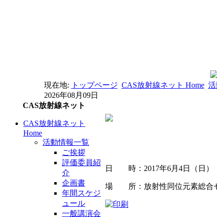
現在地:
トップページ
CAS放射線ネット Home
活
2026年08月09日
CAS放射線ネット
CAS放射線ネット
Home
活動情報一覧
ご挨拶
評価委員紹
日 時：2017年6月4日（日） 
介
企画書
場 所：放射性同位元素総合セ
年間スケジ
ュール
一般講演会