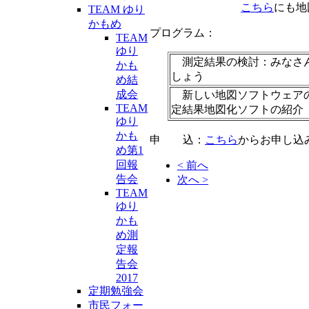
こちら
にも地
TEAM ゆり
かもめ
プログラム：
TEAM
ゆり
測定結果の検討：みなさん
かも
しょう
め結
成会
新しい地図ソフトウェアの紹
TEAM
定結果地図化ソフトの紹介
ゆり
かも
申 込：
こちら
からお申し込
め第1
回報
< 前へ
告会
次へ >
TEAM
ゆり
かも
め測
定報
告会
2017
定期勉強会
市民フォー