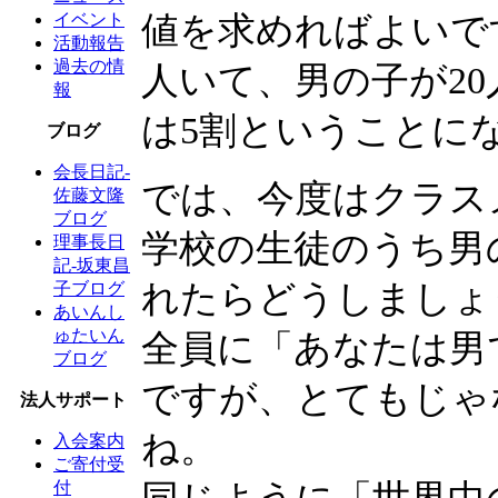
値を求めればよいで
イベント
活動報告
過去の情
人いて、男の子が2
報
は5割ということに
ブログ
会長日記-
では、今度はクラス
佐藤文隆
ブログ
学校の生徒のうち男
理事長日
記-坂東昌
れたらどうしましょ
子ブログ
あいんし
ゅたいん
全員に「あなたは男
ブログ
ですが、とてもじゃ
法人サポート
ね。
入会案内
ご寄付受
付