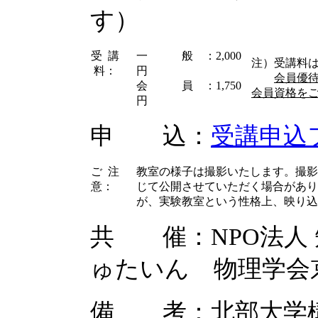
す）
受 講
一 般 ：2,000
注）受講料
料：
円
会員優待
会 員 ：1,750
会員資格を
円
申 込：
受講申込
ご 注
教室の様子は撮影いたします。撮影
意：
じて公開させていただく場合があり
が、実験教室という性格上、映り込
共 催：NPO法人
ゅたいん 物理学会
備 考：北部大学