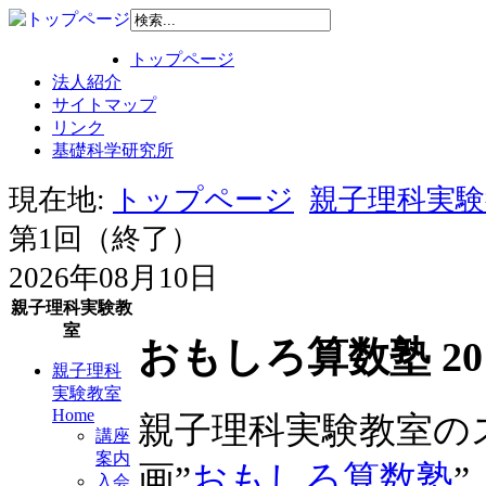
トップページ
法人紹介
サイトマップ
リンク
基礎科学研究所
現在地:
トップページ
親子理科実験教
第1回（終了）
2026年08月10日
親子理科実験教
室
おもしろ算数塾 20
親子理科
実験教室
Home
親子理科実験教室の
講座
案内
画”
おもしろ算数塾
”
入会