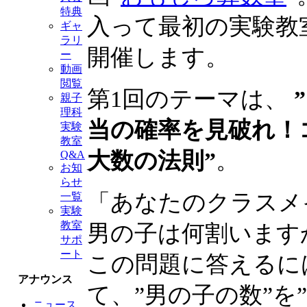
特典
入って最初の実験教
ギャ
ラリ
開催します。
ー
動画
閲覧
第1回のテーマは、
親子
理科
当の確率を見破れ！
実験
教室
大数の法則”
。
Q&A
お知
らせ
「あなたのクラスメ
一覧
実験
教室
男の子は何割います
サポ
ート
この問題に答えるに
アナウンス
て、”男の子の数”を
ニュース