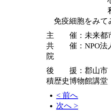
心と免疫、
私達の周り
免疫細胞をみて
主 催：未来都
共 催：NPO法
院
後 援：郡山市・
積歴史博物館講堂
< 前へ
次へ >