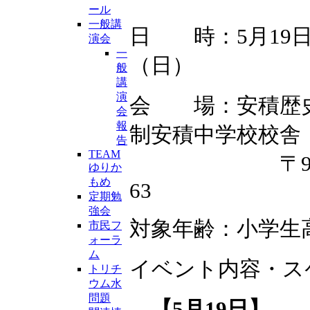
ール
一般講
日 時：5月19日
演会
一
（日）
般
講
演
会 場：安積歴
会
報
制安積中学校校舎
告
TEAM
〒963-885
ゆりか
もめ
63
定期勉
強会
対象年齢：小学生
市民フ
ォーラ
ム
イベント内容・ス
トリチ
ウム水
問題
【5月19日】