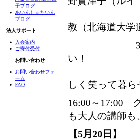
野賀津子（ルイ
子ブログ
「免疫戦隊
あいんしゅたいん
ブログ
教（北海道大学
法人サポート
入会案内
3人の先生
ご寄付受付
い！
お問い合わせ
「お
お問い合わせフォ
ーム
しく笑って暮ら
FAQ
16:00～17
も大人の講師も
【5月20日】