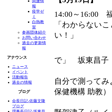
関連情
報
疫学ゼ
14:00～16:
ミ
白熱教
「わからないこ
室
参画団体紹介
い！」
お問い合わせ
過去の更新情
「宇宙の始
報
アナウンス
で」 坂東昌子
ニュース
「ゆりかも
イベント
活動報告
自分で測ってみ
過去の情報
保健機構 助教）
ブログ
「免疫・癌
会長日記-佐藤文隆
ブログ
理事長日記-坂東昌