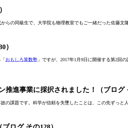
）
代からの同級生で、大学院も物理教室でもご一緒だった佐藤文隆
30）
る「
おもしろ算数塾
」ですが、2017年1月9日に開催する第2
ン推進事業に採択されました！（ブログ そ
事故の課題です。科学が信頼を失墜したことは、この先ずっと
（ブログ その128）