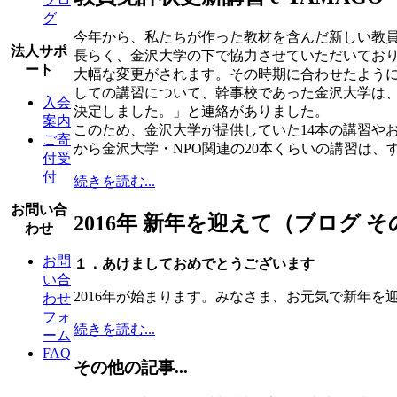
グ
今年から、私たちが作った教材を含んだ新しい教
法人サポ
長らく、金沢大学の下で協力させていただいており
ート
大幅な変更がされます。その時期に合わせたように
しての講習について、幹事校であった金沢大学は、
入会
決定しました。」と連絡がありました。
案内
このため、金沢大学が提供していた14本の講習や
ご寄
から金沢大学・NPO関連の20本くらいの講習は
付受
付
続きを読む...
お問い合
2016年 新年を迎えて（ブログ その
わせ
お問
１．あけましておめでとうございます
い合
2016年が始まります。みなさま、お元気で新年を
わせ
フォ
続きを読む...
ーム
FAQ
その他の記事...