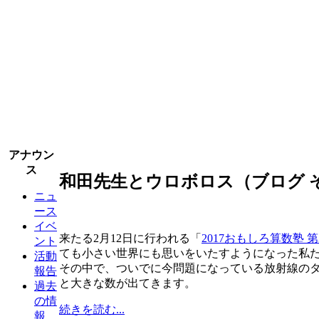
アナウン
ス
和田先生とウロボロス（ブログ そ
ニュ
ース
イベ
来たる2月12日に行われる「
2017おもしろ算数塾 第
ント
ても小さい世界にも思いをいたすようになった私
活動
その中で、ついでに今問題になっている放射線の
報告
と大きな数が出てきます。
過去
の情
続きを読む...
報