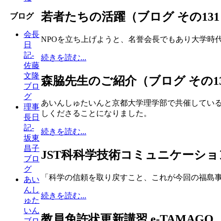
若者たちの活躍（ブログ その131
ブログ
会長
NPOを立ち上げようと、名誉会長でもあり大学時
日
記-
続きを読む...
佐藤
文隆
森脇先生のご紹介（ブログ その1
ブロ
グ
あいんしゅたいんと京都大学理学部で共催してい
理事
しくださることになりました。
長日
記-
続きを読む...
坂東
昌子
JST科科学技術コミュニケーショ
ブロ
グ
「科学の信頼を取り戻すこと、これが今回の福島
あい
んし
続きを読む...
ゅた
いん
教員免許状更新講習 e-TAMAGO
ブロ