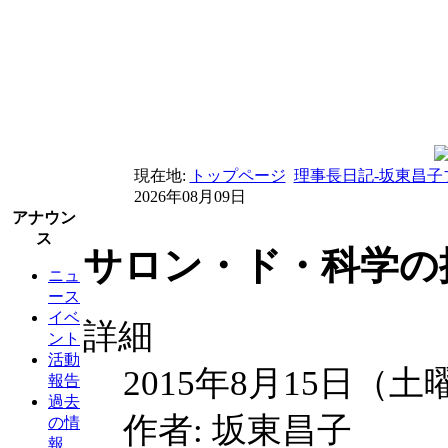
現在地:
トップページ
理事長日記-坂東昌子
2026年08月09日
アナウン
ス
サロン・ド・科学の探
ニュ
ース
イベ
詳細
ント
活動
2015年8月15日（土
報告
過去
作者: 坂東昌子
の情
報