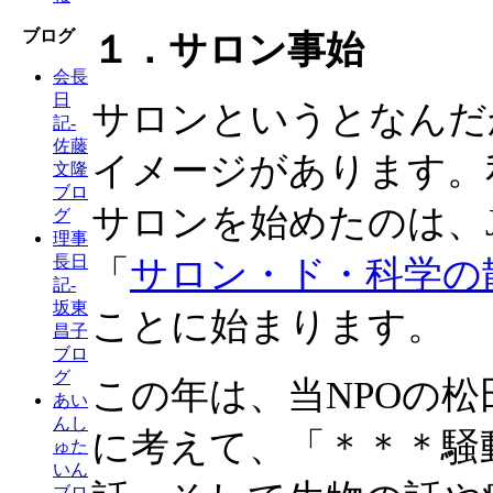
ブログ
１．サロン事始
会長
日
サロンというとなんだ
記-
佐藤
イメージがあります。
文隆
ブロ
サロンを始めたのは、
グ
理事
長日
「
サロン・ド・科学の
記-
坂東
ことに始まります。
昌子
ブロ
グ
この年は、当NPOの
あい
んし
に考えて、「＊＊＊騒
ゅた
いん
ブロ