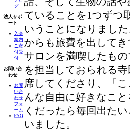
話、そして生物の話や
グ
ていることを1つずつ
法人サポ
ート
いうことになりました
入会
からも旅費を出してき
案内
ご寄
付受
サロンを満喫したもの
付
を担当しておられる寺
お問い合
わせ
席してくださり、「こ
お問
い合
んな自由に好きなこと
わせ
フォ
くだったら毎回出たい
ーム
FAQ
いました。