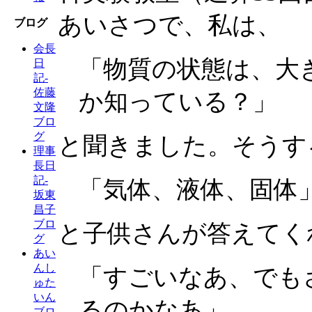
あいさつで、私は、
ブログ
会長
「物質の状態は、大
日
記-
佐藤
か知っている？」
文隆
ブロ
グ
と聞きました。そうす
理事
長日
記-
「気体、液体、固体
坂東
昌子
ブロ
と子供さんが答えてく
グ
あい
んし
「すごいなあ、でも
ゅた
いん
るのかなあ」
ブロ