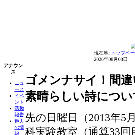
現在地:
トップペー
2026年08月08日
アナウン
ス
ゴメンナサイ！間違
ニュ
ース
素晴らしい詩について
イベ
ント
活動
先の日曜日（2013年
報告
過去
の情
科実験教室（通算33
報