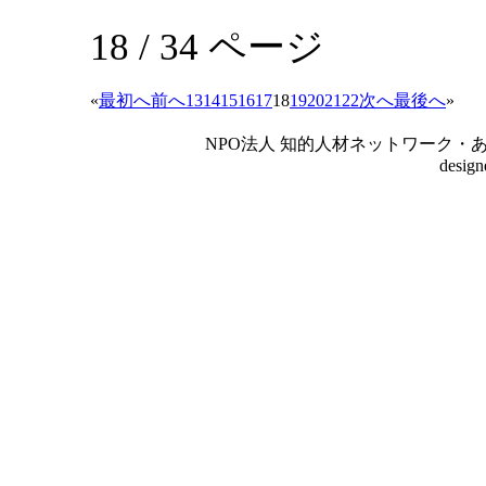
18 / 34 ページ
«
最初へ
前へ
13
14
15
16
17
18
19
20
21
22
次へ
最後へ
»
NPO法人 知的人材ネットワーク・あいんしゅたいん
desig