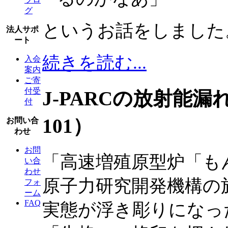
グ
というお話をしました
法人サポ
ート
続きを読む...
入会
案内
ご寄
付受
J-PARCの放射能
付
101）
お問い合
わせ
お問
「高速増殖原型炉「も
い合
わせ
原子力研究開発機構の
フォ
ーム
FAQ
実態が浮き彫りになっ