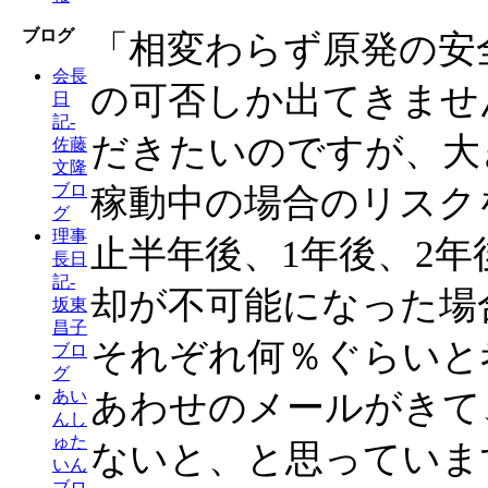
ブログ
「相変わらず原発の安
会長
の可否しか出てきませ
日
記-
だきたいのですが、大
佐藤
文隆
ブロ
稼動中の場合のリスク
グ
理事
止半年後、1年後、2
長日
記-
却が不可能になった場
坂東
昌子
それぞれ何％ぐらいと
ブロ
グ
あわせのメールがきて
あい
んし
ゅた
ないと、と思っていま
いん
ブロ