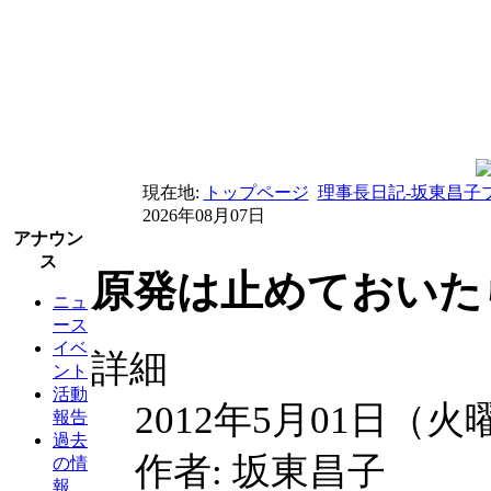
現在地:
トップページ
理事長日記-坂東昌子
2026年08月07日
アナウン
ス
原発は止めておいた
ニュ
ース
イベ
詳細
ント
活動
2012年5月01日（火
報告
過去
作者: 坂東昌子
の情
報