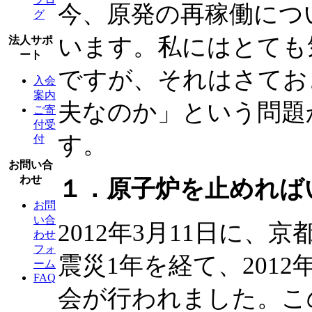
今、原発の再稼働につ
グ
います。私にはとても
法人サポ
ート
ですが、それはさてお
入会
案内
夫なのか」という問題
ご寄
付受
す。
付
お問い合
わせ
１．原子炉を止めれば
お問
い合
2012年3月11日に
わせ
フォ
震災1年を経て、2012
ーム
FAQ
会が行われました。こ