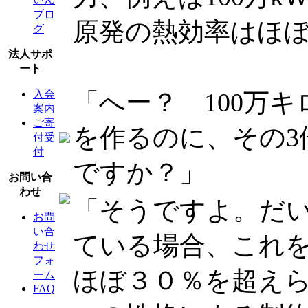
ブロ
原発の熱効率はほぼ
グ
法人サポ
ート
「へー？ 100万
入会
案内
ご寄
を作るのに、その3
付受
付
ですか？」
お問い合
わせ
「そうですよ。だ
お問
い合
ている場合、これ
わせ
フォ
ほぼ３０％を超え
ーム
FAQ