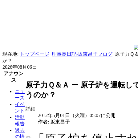
現在地:
トップページ
理事長日記-坂東昌子ブログ
原子力Ｑ
か？
2026年08月06日
アナウン
ス
原子力Ｑ＆Ａ ー 原子炉を運転
ニュ
うのか？
ース
イベ
詳細
ント
2012年5月01日（火曜）05:07に公開
活動
作者: 坂東昌子
報告
過去
の情