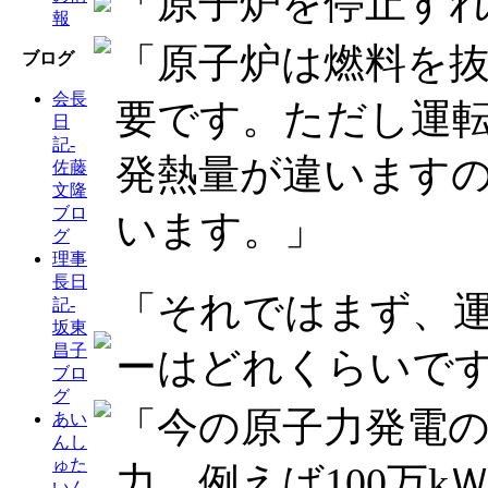
「原子炉を停止す
報
「原子炉は燃料を
ブログ
会長
要です。ただし運
日
記-
発熱量が違います
佐藤
文隆
ブロ
います。」
グ
理事
長日
「それではまず、
記-
坂東
昌子
ーはどれくらいで
ブロ
グ
「今の原子力発電
あい
んし
ゅた
力、例えば100万
いん