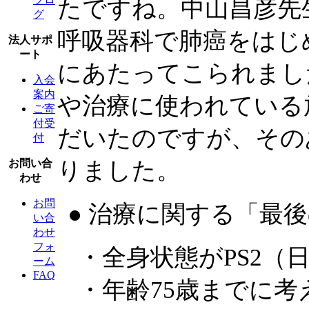
たですね。中山昌彦先
グ
呼吸器科で肺癌をはじ
法人サポ
ート
にあたってこられまし
入会
案内
や治療に使われている
ご寄
付受
だいたのですが、その
付
りました。
お問い合
わせ
お問
● 治療に関する「最
い合
わせ
フォ
・全身状態がPS2（
ーム
FAQ
・年齢75歳までに考