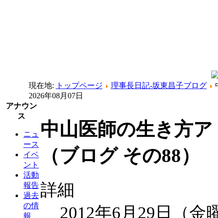
現在地:
トップページ
理事長日記-坂東昌子ブログ
2026年08月07日
アナウン
ス
中山医師の生き方アド
ニュ
ース
（ブログ その88）
イベ
ント
活動
詳細
報告
過去
の情
2012年6月29日（金
報