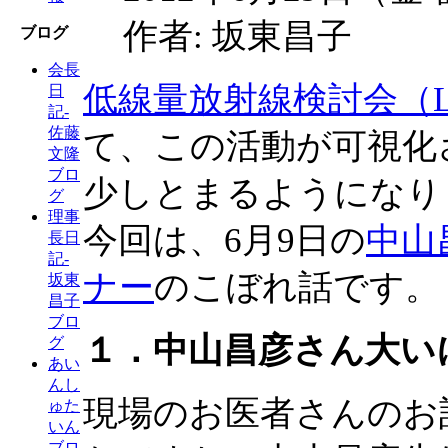
作者: 坂東昌子
ブログ
会長
低線量放射線検討会（
日
記-
佐藤
て、この活動が可視化
文隆
ブロ
少しとまるようになり
グ
理事
今回は、6月9日の
中山
長日
記-
ナー
のこぼれ話です。
坂東
昌子
ブロ
１．中山昌彦さん大い
グ
あい
んし
現場のお医者さんのお
ゅた
いん
ブロ