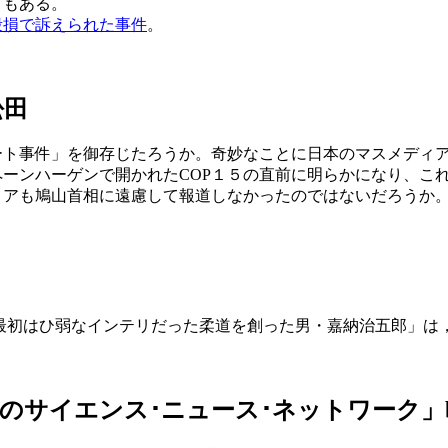
ともある。
毀損で訴えられた事件
。
松田
ート事件」を御存じたろうか。奇妙なことに日本のマスメディ
ーンハーゲンで開かれたCOP１５の直前に明らかになり、こ
ィアも鳩山首相に遠慮して報道しなかったのではないだろうか
最初はひ弱なインテリだった柔道を創った男・嘉納治五郎」は
のサイエンス･ニュース･ネットワーク」b