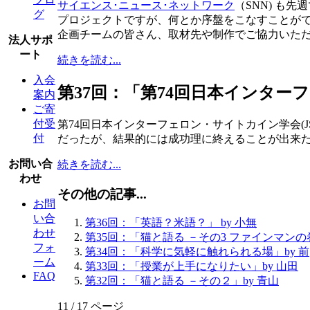
サイエンス･ニュース･ネットワーク
（SNN) も
グ
プロジェクトですが、何とか序盤をこなすことが
企画チームの皆さん、取材先や制作でご協力いた
法人サポ
ート
続きを読む...
入会
第37回：「第74回日本インターフ
案内
ご寄
付受
第74回日本インターフェロン・サイトカイン学会(J
付
だったが、結果的には成功理に終えることが出来
お問い合
続きを読む...
わせ
その他の記事...
お問
い合
第36回：「英語？米語？」 by 小無
わせ
第35回：「猫と語る －その3 ファインマンの巻
フォ
第34回：「科学に気軽に触れられる場」by 前
ーム
第33回：「授業が上手になりたい」by 山田
FAQ
第32回：「猫と語る －その２」by 青山
11 / 17 ページ