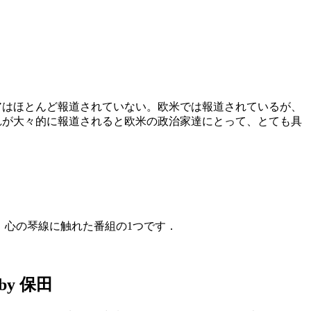
アはほとんど報道されていない。欧米では報道されているが、
れが大々的に報道されると欧米の政治家達にとって、とても具
。
，心の琴線に触れた番組の1つです．
y 保田