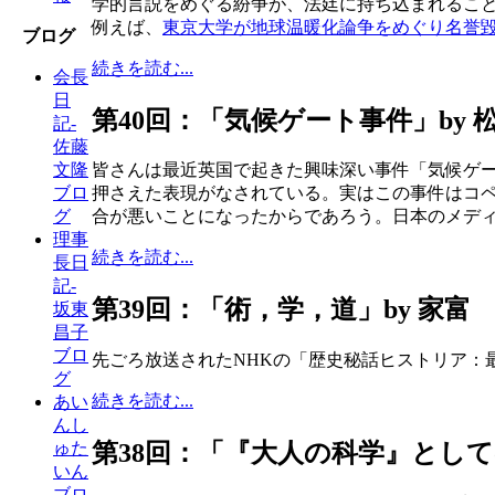
学的言説をめぐる紛争が、法廷に持ち込まれるこ
例えば、
東京大学が地球温暖化論争をめぐり名誉
ブログ
続きを読む...
会長
日
第40回：「気候ゲート事件」by 
記-
佐藤
文隆
皆さんは最近英国で起きた興味深い事件「気候ゲ
ブロ
押さえた表現がなされている。実はこの事件はコペ
グ
合が悪いことになったからであろう。日本のメデ
理事
続きを読む...
長日
記-
第39回：「術，学，道」by 家富
坂東
昌子
ブロ
先ごろ放送されたNHKの「歴史秘話ヒストリア：
グ
続きを読む...
あい
んし
ゅた
第38回：「『大人の科学』として
いん
ブロ