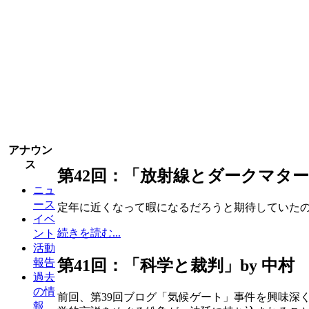
アナウン
ス
第42回：「放射線とダークマター」
ニュ
ース
定年に近くなって暇になるだろうと期待していた
イベ
続きを読む...
ント
活動
第41回：「科学と裁判」by 中村
報告
過去
の情
前回、第39回ブログ「気候ゲート」事件を興味深
報