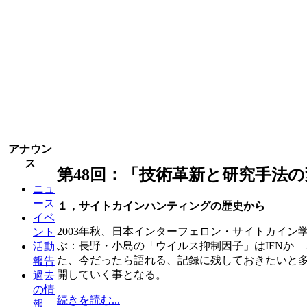
アナウン
ス
第48回：「技術革新と研究手法の
ニュ
ース
１，サイトカインハンティングの歴史から
イベ
2003年秋、日本インターフェロン・サイトカイン学
ント
ぶ：長野・小島の「ウイルス抑制因子」はIFNか
活動
た、今だったら語れる、記録に残しておきたいと多
報告
開していく事となる。
過去
の情
続きを読む...
報