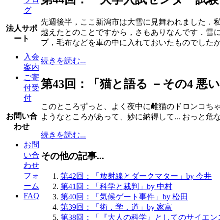
グ
先週後半，ここ新潟市は大雪に見舞われました．私
法人サポ
越えたとのことですから，さもありなんです．雪に
ート
プ，毛布などを車の中に入れておいたものでした
入会
続きを読む...
案内
ご寄
第43回：「猫と語る －その4 悪
付受
付
このところずっと、よく夜中に雌猫のドロンコち
お問い合
ようなところがあって、妙に納得して... おっと
わせ
続きを読む...
お問
その他の記事...
い合
わせ
フォ
第42回：「放射線とダークマター」by 今井
ーム
第41回：「科学と裁判」by 中村
FAQ
第40回：「気候ゲート事件」by 松田
第39回：「術，学，道」by 家富
第38回：「『大人の科学』としてのサイエンス