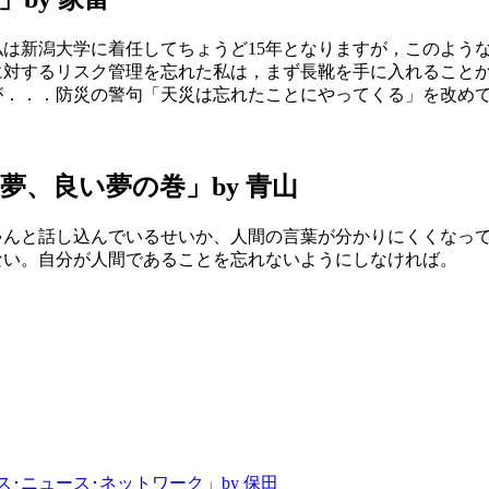
は新潟大学に着任してちょうど15年となりますが，このような降
対するリスク管理を忘れた私は，まず長靴を手に入れることか
が．．．防災の警句「天災は忘れたことにやってくる」を改め
い夢、良い夢の巻」by 青山
ゃんと話し込んでいるせいか、人間の言葉が分かりにくくなっ
危ない。自分が人間であることを忘れないようにしなければ。
･ニュース･ネットワーク」by 保田