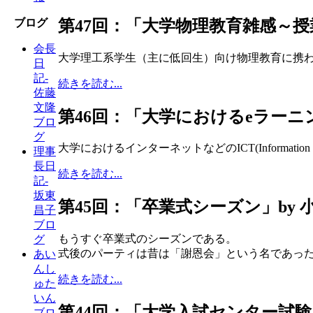
第47回：「大学物理教育雑感～授
ブログ
会長
大学理工系学生（主に低回生）向け物理教育に携
日
記-
続きを読む...
佐藤
文隆
第46回：「大学におけるeラーニン
ブロ
グ
大学におけるインターネットなどのICT(Informati
理事
長日
続きを読む...
記-
坂東
第45回：「卒業式シーズン」by 
昌子
ブロ
もうすぐ卒業式のシーズンである。
グ
式後のパーティは昔は「謝恩会」という名であっ
あい
んし
続きを読む...
ゅた
いん
第44回：「大学入試センター試験」
ブロ